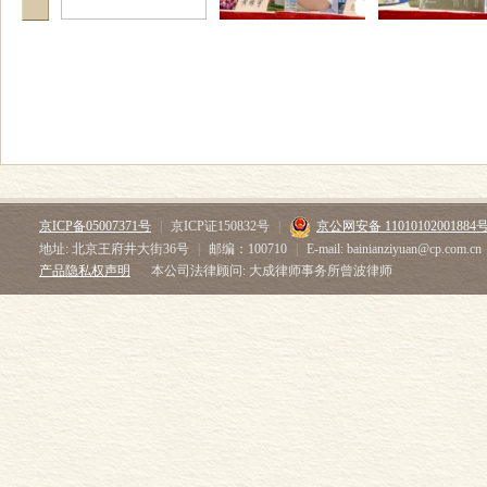
京ICP备05007371号
|
京ICP证150832号
|
京公网安备 11010102001884
地址: 北京王府井大街36号
|
邮编：100710
|
E-mail: bainianziyuan@cp.com.cn
产品隐私权声明
本公司法律顾问: 大成律师事务所曾波律师