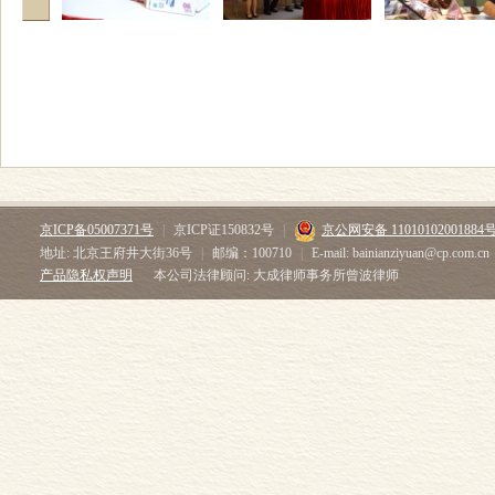
京ICP备05007371号
|
京ICP证150832号
|
京公网安备 11010102001884
地址: 北京王府井大街36号
|
邮编：100710
|
E-mail: bainianziyuan@cp.com.cn
产品隐私权声明
本公司法律顾问: 大成律师事务所曾波律师