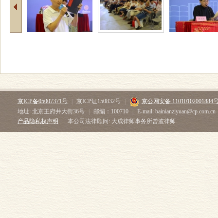
京ICP备05007371号
|
京ICP证150832号
|
京公网安备 11010102001884
地址: 北京王府井大街36号
|
邮编：100710
|
E-mail: bainianziyuan@cp.com.cn
产品隐私权声明
本公司法律顾问: 大成律师事务所曾波律师