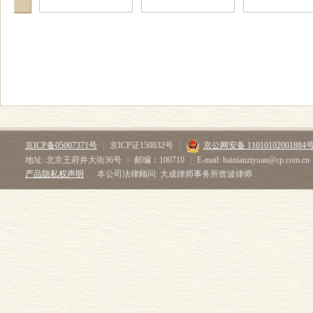
京ICP备05007371号
|
京ICP证150832号
|
京公网安备 11010102001884
地址: 北京王府井大街36号
|
邮编：100710
|
E-mail: bainianziyuan@cp.com.cn
产品隐私权声明
本公司法律顾问: 大成律师事务所曾波律师