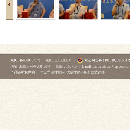
京ICP备05007371号
|
京ICP证150832号
|
京公网安备 11010102001884
地址: 北京王府井大街36号
|
邮编：100710
|
E-mail: bainianziyuan@cp.com.cn
产品隐私权声明
本公司法律顾问: 大成律师事务所曾波律师