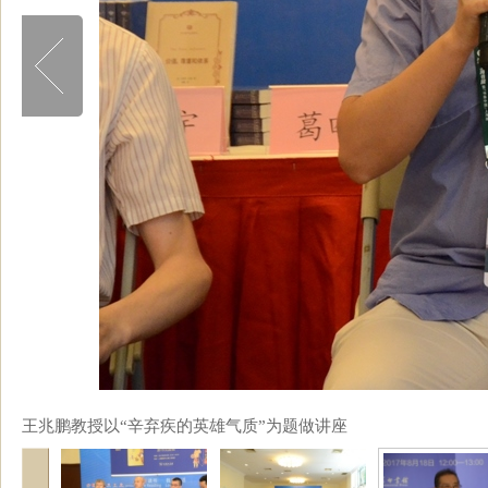
王兆鹏教授以“辛弃疾的英雄气质”为题做讲座