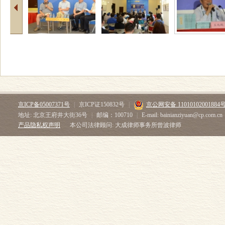
京ICP备05007371号
|
京ICP证150832号
|
京公网安备 11010102001884
地址: 北京王府井大街36号
|
邮编：100710
|
E-mail: bainianziyuan@cp.com.cn
产品隐私权声明
本公司法律顾问: 大成律师事务所曾波律师