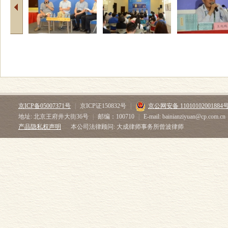
京ICP备05007371号
|
京ICP证150832号
|
京公网安备 11010102001884
地址: 北京王府井大街36号
|
邮编：100710
|
E-mail: bainianziyuan@cp.com.cn
产品隐私权声明
本公司法律顾问: 大成律师事务所曾波律师