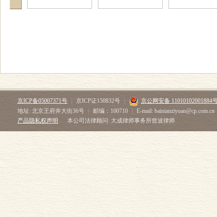
京ICP备05007371号
|
京ICP证150832号
|
京公网安备 11010102001884
地址: 北京王府井大街36号
|
邮编：100710
|
E-mail: bainianziyuan@cp.com.cn
产品隐私权声明
本公司法律顾问: 大成律师事务所曾波律师