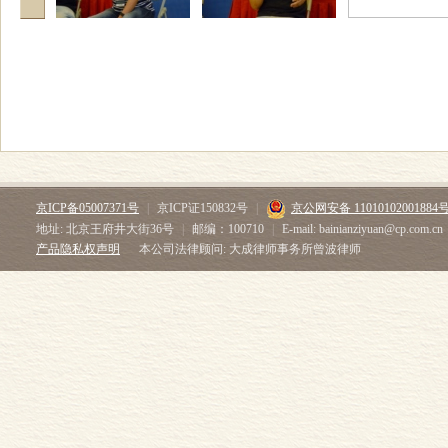
京ICP备05007371号
|
京ICP证150832号
|
京公网安备 11010102001884
地址: 北京王府井大街36号
|
邮编：100710
|
E-mail: bainianziyuan@cp.com.cn
产品隐私权声明
本公司法律顾问: 大成律师事务所曾波律师