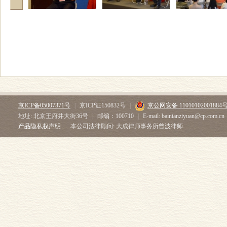
京ICP备05007371号
|
京ICP证150832号
|
京公网安备 11010102001884
地址: 北京王府井大街36号
|
邮编：100710
|
E-mail: bainianziyuan@cp.com.cn
产品隐私权声明
本公司法律顾问: 大成律师事务所曾波律师