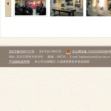
京ICP备05007371号
|
京ICP证150832号
|
京公网安备 11010102001884
地址: 北京王府井大街36号
|
邮编：100710
|
E-mail: bainianziyuan@cp.com.cn
产品隐私权声明
本公司法律顾问: 大成律师事务所曾波律师