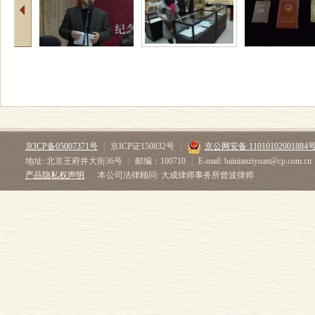
京ICP备05007371号
|
京ICP证150832号
|
京公网安备 11010102001884
地址: 北京王府井大街36号
|
邮编：100710
|
E-mail: bainianziyuan@cp.com.cn
产品隐私权声明
本公司法律顾问: 大成律师事务所曾波律师