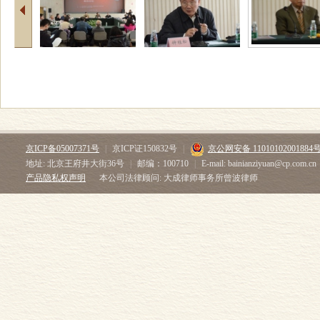
京ICP备05007371号
|
京ICP证150832号
|
京公网安备 11010102001884
地址: 北京王府井大街36号
|
邮编：100710
|
E-mail: bainianziyuan@cp.com.cn
产品隐私权声明
本公司法律顾问: 大成律师事务所曾波律师