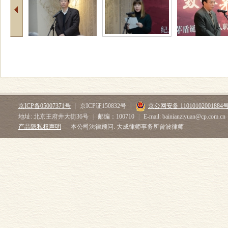
京ICP备05007371号
|
京ICP证150832号
|
京公网安备 11010102001884
地址: 北京王府井大街36号
|
邮编：100710
|
E-mail: bainianziyuan@cp.com.cn
产品隐私权声明
本公司法律顾问: 大成律师事务所曾波律师