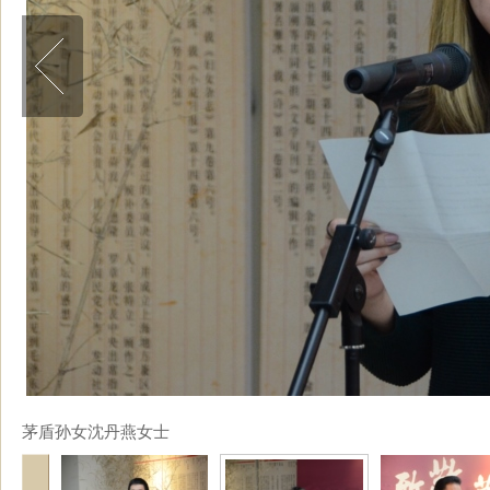
茅盾孙女沈丹燕女士