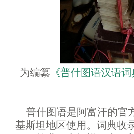
为编纂
《普什图语汉语词
普什图语是阿富汗的官方
基斯坦地区使用。词典收录