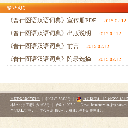
精彩试读
《普什图语汉语词典》宣传册PDF
2015.02.12
《普什图语汉语词典》出版说明
2015.02.12
《普什图语汉语词典》前言
2015.02.12
《普什图语汉语词典》附录选摘
2015.02.12
京ICP备05007371号
|
京ICP证150832号
|
京公网安备 11010102001884
地址: 北京王府井大街36号
|
邮编：100710
|
E-mail: bainianziyuan@cp.com.cn
产品隐私权声明
本公司法律顾问: 大成律师事务所曾波律师