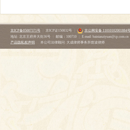
京ICP备05007371号
|
京ICP证150832号
|
京公网安备 11010102001884
地址: 北京王府井大街36号
|
邮编：100710
|
E-mail: bainianziyuan@cp.com.cn
产品隐私权声明
本公司法律顾问: 大成律师事务所曾波律师