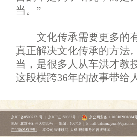
当。”
文化传承需要更多的有
真正解决文化传承的方法
当，是很多人从车洪才教
这段横跨36年的故事带给
京ICP备05007371号
|
京ICP证150832号
|
京公网安备 11010102001884
地址: 北京王府井大街36号
|
邮编：100710
|
E-mail: bainianziyuan@cp.com.cn
产品隐私权声明
本公司法律顾问: 大成律师事务所曾波律师