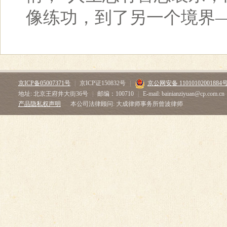
像练功，到了另一个境界—
京ICP备05007371号
|
京ICP证150832号
|
京公网安备 11010102001884
地址: 北京王府井大街36号
|
邮编：100710
|
E-mail: bainianziyuan@cp.com.cn
产品隐私权声明
本公司法律顾问: 大成律师事务所曾波律师