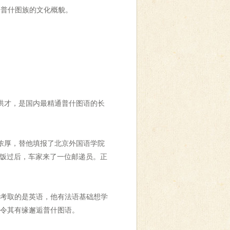
了普什图族的文化概貌。
洪才，是国内最精通普什图语的长
浓厚，替他填报了北京外国语学院
晚饭过后，车家来了一位邮递员。正
考取的是英语，他有法语基础想学
，令其有缘邂逅普什图语。