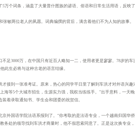
了5万个词条，涵盖了大量普什图族的谚语、俗语和日常生活用语，反映
张敏两位老人的夙愿。词典编撰的背后，满含着他们不为人知的故事。
足3000万，在中国只有近百人略知一二，使用者更是寥寥。78岁的车
令他此生必将与这种古老的语言结缘。
洪才接到一张准考证。原来，热心的同学平日里了解到车洪才对外语兴趣
、上海等5个大城市招生，生源实力强，我权当练练手。”出乎意料，一天
边装着录取通知书、学生会和团委的祝贺信。
外国语学院法语系报到了。“你考取的是法语专业，一个越南归国华侨
当教务处的领导找到车洪才商量时，他不假思索同意了。正是这次换专业