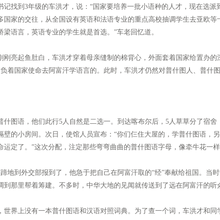
书记找到3年级的车洪才，说：“国家要培养一批小语种的人才，现在选派到
多国家的交往，从全国设有英语和法语专业的重点高校抽调学生去亚欧等
桥梁语言，英语专业的学生就是首选。”车老回忆道。
方刚刚亮起鱼肚白，车洪才穿着母亲缝制的棉背心，外面套着国家给置办的
是肩负着国家使命去阿富汗学语言的。此时，车洪才仍然对普什图人、普什
图语，他们此行5人自然是二选一。到达喀布尔后，5人草草分了宿舍
隔壁的小房间。次日，使馆人员宣布：“你们仨住大屋的，学普什图语，另
命运定了。”这次分配，注定那些弯弯曲曲的普什图语字母，像牵牛花一
地到外交部报到了，他急于把自己在阿富汗取的“经”奉献给祖国。当时
调到那里帮着筹建。不多时，中华大地的见闻就传送到了远在阿富汗的听
世界上没有一本普什图语和汉语对照词典。为了查一个词，车洪才和同