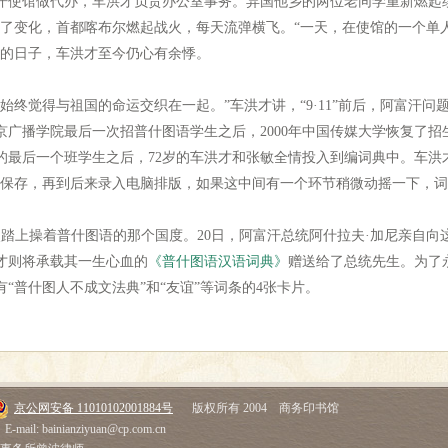
富汗使馆做代办，车洪才负责办公室事务。异国他乡的两位老同学重新燃起
生了变化，首都喀布尔燃起战火，每天流弹横飞。“一天，在使馆的一个单
常的日子，车洪才至今仍心有余悸。
觉得与祖国的命运交织在一起。”车洪才讲，“9·11”前后，阿富汗问
北京广播学院最后一次招普什图语学生之后，2000年中国传媒大学恢复了招
教的最后一个班学生之后，72岁的车洪才和张敏全情投入到编词典中。车洪
到保存，再到后来录入电脑排版，如果这中间有一个环节稍微动摇一下，词
次踏上操着普什图语的那个国度。20日，阿富汗总统阿什拉夫·加尼亲自
才则将承载其一生心血的
《普什图语汉语词典》
赠送给了总统先生。为了
“普什图人不成文法典”和“友谊”等词条的4张卡片。
京公网安备 11010102001884号
版权所有 2004 商务印书馆
E-mail: bainianziyuan@cp.com.cn