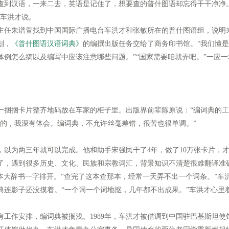
查到汉语，一来二去，英语是记住了，想要查的普什图语却忘得干干净净
”车洪才说。
辑室主任朱谱萱找到中国国际广播电台车洪才和张敏所在的普什图语组，说
划，
《普什图语汉语词典》
的编撰出版任务交给了商务印书馆。“我们懂是
体例怎么搞以及编写中应该注意哪些问题。”“国家需要咱就弄吧。”一应
捆卡片整齐地码放在车家的柜子里。出版界前辈陈原说：“编词典的工
干的，我深有体会。编词典，不允许丝毫差错，很苦也很单调。”
为两三年就可以完成。他和助手宋强民干了4年，做了10万张卡片，才相
了，遇到很多历史、文化、民族和宗教词汇，背景知识不清楚很难翻译准
5本大辞书一字排开。“查完了这本查那本，经常一天弄不出一个词条。”车
典连影子还没摸着。“一个词一个词地抠，几年都不出成果。”车洪才心里
工作安排，编词典被搁浅。1989年，车洪才被借调到中国驻巴基斯坦使馆