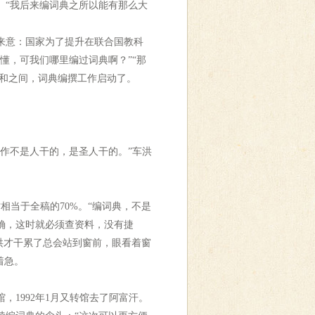
。“我后来编词典之所以能有那么大
明来意：国家为了提升在联合国教科
懂，可我们哪里编过词典啊？”“那
一和之间，词典编撰工作启动了。
作不是人干的，是圣人干的。”车洪
当于全稿的70%。“编词典，不是
确，这时就必须查资料，没有捷
洪才干累了总会站到窗前，眼看着窗
着急。
，1992年1月又转馆去了阿富汗。