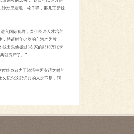
续编词典的念头：“这次可以更方便
人沙发里发现一枚子弹，那儿正是我
题进入国际视野，普什图语人才培养
生，聘请时年64岁的车洪才为教
才找出跟他搬过3次家的那10万张卡
典就流产了。”
向这位终身致力于浇灌中阿友谊之树的
永久纪念这部词典的来之不易，阿