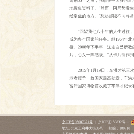
阔别33年之后，张敏在中国驻阿
地搜集资料了。”然而，阿局势发
经常坐的地方。”想起那段不同寻
“回望我七八十年的人生过往，始终
成为多个国家的任务。继1964年
授。2008年下半年，送走自己所
片，心头一阵感慨。“从卡片制作
2015年1月19日，车洪才第三
老者授予一枚国家最高勋章，车洪
富汗国家博物馆收藏了车洪才记录有
京ICP备05007371号
|
京ICP证150832号
|
地址: 北京王府井大街36号
|
邮编：100710
|