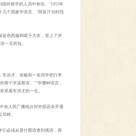
国外留学的人员中有你。”1955年
十几个国家学语言。“阿富汗当时找
深蓝色西服和呢子大衣，登上了伊
图语一无所知。
，车洪才、张敏和一名同学把行李
外两个学波斯语。”“学哪种语言，
样牵系着车洪才的一生。
中央人民广播电台对外部还未开通
众耳畔。
学们必须从普什图语查到俄语，再