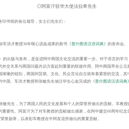
◎阿富汗驻华大使法拉希先生
务印书馆的各位领导，女士们先生们：
车洪才教授36年呕心沥血成果的新书
《普什图语汉语词典》
的发布会。
》
的出版与发布，是促进阿中两国文化交流的重要一步。对于语言的学习
代外交关系与两国问题共识方面起到重要的联接作用。阿中两国早在公元
颗璀璨的钮扣，两国间贸易、文化、民众言论自古就有着紧密的交流，其
的中国。车洪才教授和张敏先生倾注毕生心血完成的
《普什图语汉语词典
敏先生，为了两国人民的文化发展和个人的荣誉所做出的贡献。车教授
的重要性。阿富汗为了对车教授的贡献做出感谢，在阿中建交60周年纪念
汗”荣誉勋章，以表彰车教授在中阿友谊所做出的重要贡献。