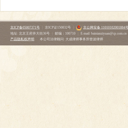
京ICP备05007371号
|
京ICP证150832号
|
京公网安备 11010102001884
地址: 北京王府井大街36号
|
邮编：100710
|
E-mail: bainianziyuan@cp.com.cn
产品隐私权声明
本公司法律顾问: 大成律师事务所曾波律师