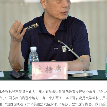
会到林纾不仅是文化人，刚才有学者讲到近代教育发展这个角度，我也
后，中国东南沿海那个地方，有一个人写了一本书可以说是文学教材，用
：“国仇国仇在何方？英德法俄偕东洋。”给孩子教导这个内容。我们遥想