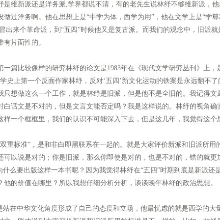
维新派还是洋务派,学界都说不清，有的老先生说林纾不够维新派，他
没做过洋务啊。他在思想上是“中学为体，西学为用”，他在文学上是“学尊
冒出来个革命派，到“五四”时候他又是复古派。而我们的观念中，旧派就
带有片面性的。
篇比较像样的研究林纾的论文是1983年在《现代文学研究丛刊》上，题
学史上第一个反面作家林纾，反对‘五四’新文化运动的铁案是永远翻不了
我只想做这么一个工作，就是林纾是旧派，但是他不是全旧的。我记得文
对白话文是不对的，但是文言文能否定吗？我是这样说的。林纾的视角确
这样一个框框里，我们的认识不可能深入下去，但是这几年，我觉得这个
重标准”，是和非白即黑联系在一起的。就是大家评价新派和旧派所用
还可以说是对的；你是旧派，那么你即使是对的，也是不对的，错的就更
，为什么要出版这样一本书呢？因为我觉得林纾在“五四”时期到底是新派还
？他的价值在哪里？所以我想仔细分析分析，谈谈晚年林纾的政治思想。
站在中华文化角度形成了自己的态度和立场，他最忧虑的就是西学的大