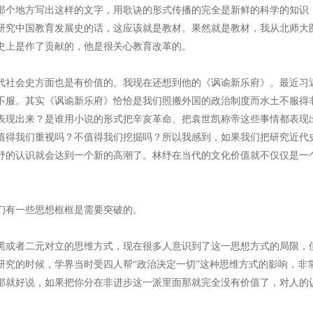
那个地方写出这样的文字，用歌诀的形式传播的完全是新鲜的科学的知识
研究中国教育发展史的话，这应该就是教材。果然就是教材，我从北师大
史上是作了贡献的，他是很关心教育改革的。
社会史方面也是有价值的。我现在还想到他的《讽谕新乐府》。最近习
不服。其实《讽谕新乐府》恰恰是我们照搬外国的政治制度而水土不服得
表现出来？是谁用小说的形式把辛亥革命、把袁世凯称帝这些事情都表现
值得我们重视吗？不值得我们挖掘吗？所以我感到，如果我们把研究近代
纾的认识就会达到一个新的高潮了。林纾在当代的文化价值就不仅仅是一
。
有一些思想框框是需要突破的。
或者二元对立的思维方式，现在很多人意识到了这一思想方式的局限，
研究的时候，学界当时受四人帮“政治决定一切”这种思维方式的影响，非
那就好说，如果把你分在非进步这一派里面那就完全没有价值了，对人的