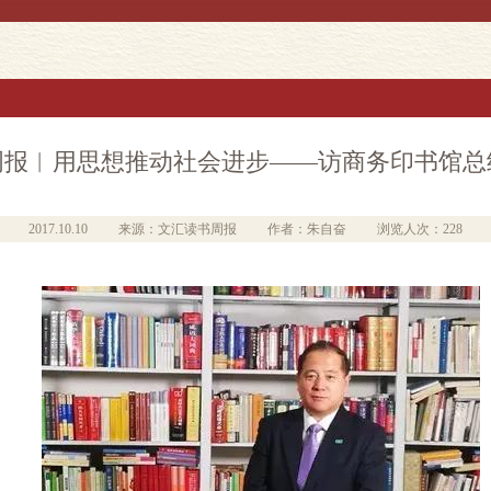
周报︱用思想推动社会进步——访商务印书馆总
2017.10.10
来源：文汇读书周报
作者：朱自奋
浏览人次：228