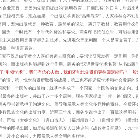
书馆总经理一职后，提出了新的十六个字的企业宗旨：“服务教育，引领学
的企业宗旨，是因为先辈们提出的“昌明教育，开启民智”的口号，对后来
制已经很完备，现在如果一个出版机构再说“昌明教育”，人家往往会不知
还有用，因为出版就是一种教育，最简单的说法，离开了教材，教育用什么
时，因为一个时代有一个时代的标准和要求。商务印书馆创立时，可能会用
能未来就得用是否掌握先进技术、先进观念等来判断一个人是否文盲了。
得换一种语言表达。
究不仅是由学者个人喜好兴趣去研究的，要想让研究发挥一定作用，你
领的，而出版机构能起到这个作用。商务的“汉译世界学术名著”丛书出版
了“引领学术”，我们有信心去做，我们还能比先贤们更往回退缩吗？一般
术”的话，第一愧对前贤所取得的成果，第二也不能适应学术和社会发展的
家和一个民族的出版物，就基本构成了一个国家一个民族的文化走向。
书最多的出版社，共出了八十多个语种。现在国家提出“一带一路”倡议，
商务印书馆承担了沟通文化、倡导和展示人类文化多样性的责任。今后还
数民族文化的出版力度。近两三年来，商务少说也出了一百辑这类图书
书。再如《太姥文化》《舟山市志》《福州船政志》《泉州文库》《衢州
样性的图书出版，如反映美洲印第安人口述史的《战败者见闻录》，九十
等非常小众的书，力图展示人类文明的多样性。