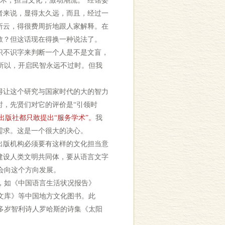
术，担当文化，激动潮流。”经馆委
者来说，显得太久远，而且，经过一
所云，得很费周折地跟人家解释。在
教？但这话现在得换一种说法了。
识不识字来判断一个人是不是文盲，
所以，开启民智永远不过时。但我
得让这个研究与国家时代的大的智力
时，先贤们对它的评价是“引领时
出版社都只敢提出“服务学术”。
我
需求。这是一个很大的决心。
出版机构必须要有这样的文化担当意
建设人类文明共同体，要从语言文字
会向这个方向发展。
，如《中国语言生活状况报告》
文库》等中国地方文化图书。此
多岁智利诗人罗哈斯的诗集《太阳