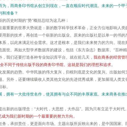
而为，而商务印书馆从创立到现在，一直在顺应时代潮流。未来的一个甲
判和准备？
历史时期的“势”概括总结为这几种：
最重要的世界大势就是：新的数字科学技术革命，正全方位地影响人类
要用新的技术，再创造一个崭新的出版业。原来的出版社是以单一的书的
体系，以此来满足社会需求。这才是根本，是我们未来努力的方向。现在商
也面世。再如大型学术数据库的建设，包括《东方杂志》数据库、“百种精品
外，我们还要打造各种专业知识库平台。就在前几天，
我在商务的经营管
完全不同于传统出版手段的商务印书馆。这就是我们的理想和追求。
发展的趋势。中华民族的伟大复兴，归根到底是文化的复兴。出版如何
题。另外，还要继续吸收人类其他文化的先进优秀成果，更加展现人类文
目标。
展，拥有一大批传世名作，使其拥有与众不同的丰厚家底。未来商务在推
新的出版理念：“大时代，大思想，大作品”。因为只有立足于大时代
”已成为我们新时期的一个最重要的努力方向。
务，承担责任，更是面向市场。主题出版所反映出来的，是中国国家、