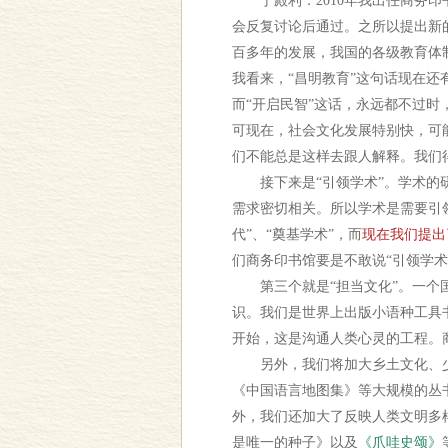
于殿利：2010年我出任商务印
会反复讨论后通过。之所以提出新
百多年的发展，我国的各级教育体
我看来，“昌明教育”这句话现在
而“开启民智”这话，永远都不过
可现在，社会文化发展特别快，可
们不能总是这样去跟人解释。我们
接下来是“引领学术”。学术的研
需求密切相关。所以学术是需要引
代”、“奠基学术”，而
现在我们提出
们商务印书馆要是不敢说“引领学
第三个就是“担当文化”。一个国
识。我们是世界上出版小语种工具
开始，这是沟通人类心灵的工程。
另外，我们将加大乡土文化、少
《中国语言地图集》等大规模的丛
外，我们还加大了反映人类文明多
是唯一的种子》以及
《爪哇史颂》