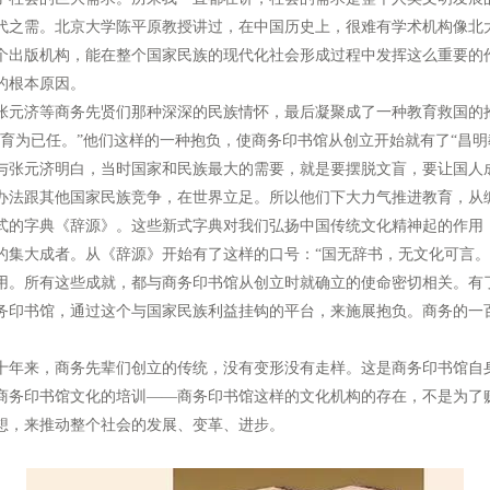
代之需。北京大学陈平原教授讲过，在中国历史上，很难有学术机构像北
个出版机构，能在整个国家民族的现代化社会形成过程中发挥这么重要的
的根本原因。
元济等商务先贤们那种深深的民族情怀，最后凝聚成了一种教育救国的
教育为已任。”他们这样的一种抱负，使商务印书馆从创立开始就有了“昌明
与张元济明白，当时国家和民族最大的需要，就是要摆脱文盲，要让国人
办法跟其他国家民族竞争，在世界立足。所以他们下大力气推进教育，从
式的字典《辞源》。这些新式字典对我们弘扬中国传统文化精神起的作用
的集大成者。从《辞源》开始有了这样的口号：“国无辞书，无文化可言。
用。所有这些成就，都与商务印书馆从创立时就确立的使命密切相关。有
务印书馆，通过这个与国家民族利益挂钩的平台，来施展抱负。商务的一
年来，商务先辈们创立的传统，没有变形没有走样。这是商务印书馆自
商务印书馆文化的培训——商务印书馆这样的文化机构的存在，不是为了
想，来推动整个社会的发展、变革、进步。