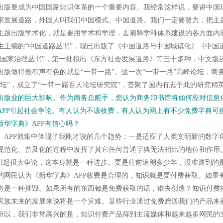
出版要成为中国国家知识体系的一个重要内容。我经常这样说，要讲中国
家发展道路，外国人叫我们中国模式、中国道路。我们一定要努力，把主
主题出版学术化，就是要用学术和学理，去阐释学科体系建设的各方面内
生主编的“中国道路丛书”，现已出版了《中国道路与中国城镇化》《中国
“国家治理丛书”，第一批拟出《东方社会发展道路》等三十多种，中文版
版做得最有声有色的就是“一带一路”。这一次“一带一路”高峰论坛，商
坛”，成立了“一带一路百人论坛研究院”，荟聚了国内有志于此的研究精
出版业的巨大影响。作为商务总舵手，您认为商务印书馆将如何应对信息
APP引起社会争论。有人认为不该收费，有人认为网上有不少免费字典可搜
华字典》APP有信心吗？
PP就集中体现了我刚才说的几个趋势：一是适应了人类文明新的数字
规范化、普及化的过程中发挥了其它任何普通字典无法相比的地位和作用
P引起很大争论，这本身就是一种进步。要是往前追溯多少年，没准遭到的
的网民认为《新华字典》APP收费是合理的，知识就是要付费获取。如果
将是一种摧毁。如果所有的东西都是免费获取的话，谁去创造？知识付费
民族未来的发展来说将是一个灾难。某些行业通过免费赠送我们的产品来
所以，我们非常高兴的是，知识付费产品得到主流媒体和越来越多网民的