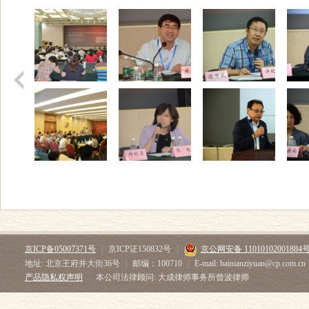
京ICP备05007371号
|
京ICP证150832号
|
京公网安备 11010102001884
地址: 北京王府井大街36号
|
邮编：100710
|
E-mail: bainianziyuan@cp.com.cn
产品隐私权声明
本公司法律顾问: 大成律师事务所曾波律师