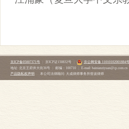
京ICP备05007371号
|
京ICP证150832号
|
京公网安备 11010102001884
地址: 北京王府井大街36号
|
邮编：100710
|
E-mail: bainianziyuan@cp.com.cn
产品隐私权声明
本公司法律顾问: 大成律师事务所曾波律师