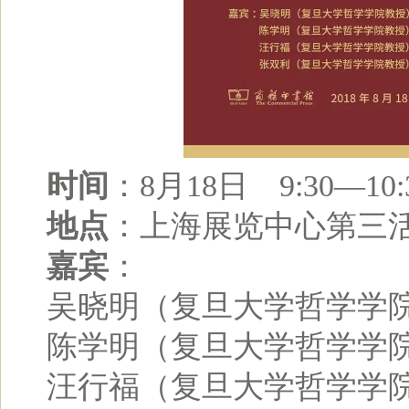
时间
：8月18日 9:30—10:
地点
：上海展览中心第三
嘉宾
：
吴晓明（复旦大学哲学学
陈学明（复旦大学哲学学
汪行福（复旦大学哲学学