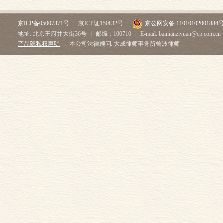
京ICP备05007371号
|
京ICP证150832号
|
京公网安备 11010102001884
地址: 北京王府井大街36号
|
邮编：100710
|
E-mail: bainianziyuan@cp.com.cn
产品隐私权声明
本公司法律顾问: 大成律师事务所曾波律师