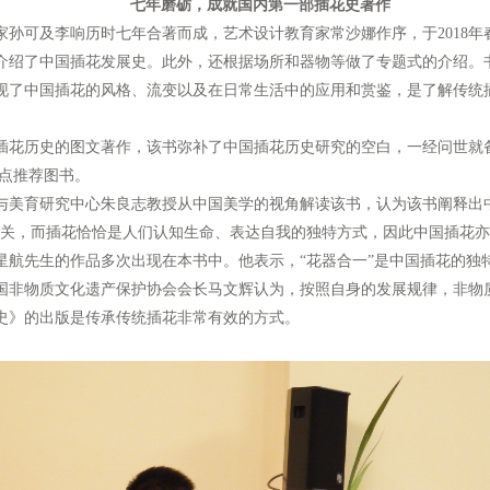
七年磨砺，成就国内第一部插花史著作
可及李响历时七年合著而成，艺术设计教育家常沙娜作序，于2018年
介绍了中国插花发展史。此外，还根据场所和器物等做了专题式的介绍。书
现了中国插花的风格、流变以及在日常生活中的应用和赏鉴，是了解传统
历史的图文著作，该书弥补了中国插花历史研究的空白，一经问世就备
重点推荐图书。
美育研究中心朱良志教授从中国美学的视角解读该书，认为该书阐释出
有关，而插花恰恰是人们认知生命、表达自我的独特方式，因此中国插花亦
星航先生的作品多次出现在本书中。他表示，“花器合一”是中国插花的独
国非物质文化遗产保护协会会长马文辉认为，按照自身的发展规律，非物
史》的出版是传承传统插花非常有效的方式。