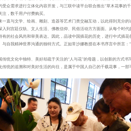
的受众需求进行立体化内容开发，与三联中读平台联合推出“草木花事的千
关注，数千用户付费购买。
一直与文学、绘画、雕刻、造器等艺术门类交融互动，以此得到充分的
深入到宫廷仪轨、文人生活、佛教信仰、民俗活动方方面面。从每个时代
特有的社会风尚和审美表达。因此，品读中国插花的历史，进行中式插花
、与自我精神世界沟通的独特方式。正如常沙娜教授在本书序言中所言：
统文化中独特、美好却疏于关注的“人与花”的母题，以创新的方式书
化传统的追溯和对美好生活的向往，是属于中国人自己的千载花事，一部