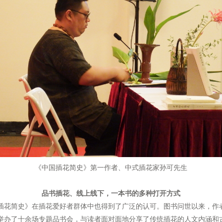
《中国插花简史》第一作者、中式插花家孙可先生
品书插花、线上线下，一本书的多种打开方式
花简史》在插花爱好者群体中也得到了广泛的认可。图书问世以来，作
举办了十余场专题品书会，与读者面对面地分享了传统插花的人文内涵和