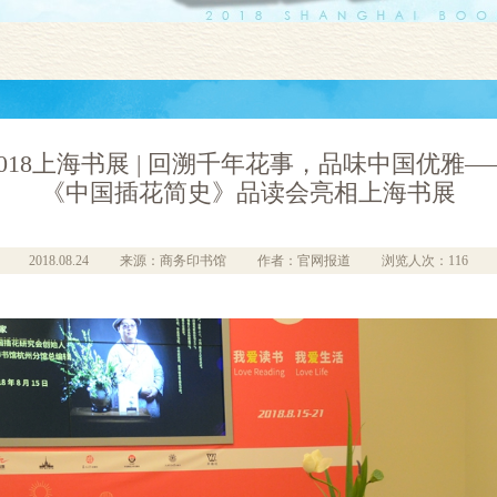
2018上海书展 | 回溯千年花事，品味中国优雅—
《中国插花简史》品读会亮相上海书展
2018.08.24
来源：商务印书馆
作者：官网报道
浏览人次：116