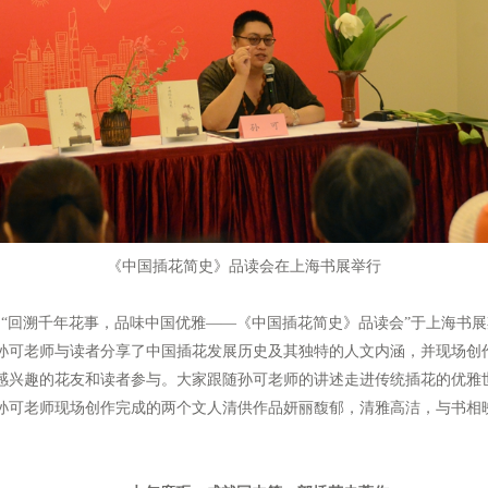
《中国插花简史》品读会在上海书展举行
“回溯千年花事，品味中国优雅——《中国插花简史》品读会”于上海书
孙可老师与读者分享了中国插花发展历史及其独特的人文内涵，并现场创
兴趣的花友和读者参与。大家跟随孙可老师的讲述走进传统插花的优雅
孙可老师现场创作完成的两个文人清供作品妍丽馥郁，清雅高洁，与书相