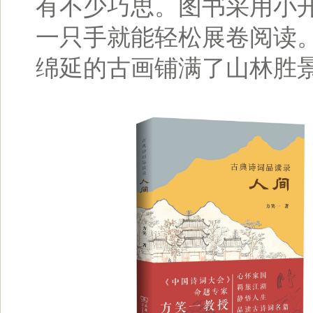
有不少巧思。图书采用小
一只手就能轻松展卷阅读
绵延的古画铺满了山林胜