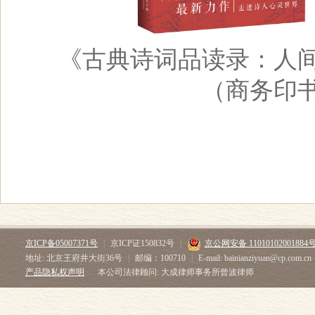
《古典诗词品读录：人
（商务印书
京ICP备05007371号
|
京ICP证150832号
|
京公网安备 11010102001884
地址: 北京王府井大街36号
|
邮编：100710
|
E-mail: bainianziyuan@cp.com.cn
产品隐私权声明
本公司法律顾问: 大成律师事务所曾波律师