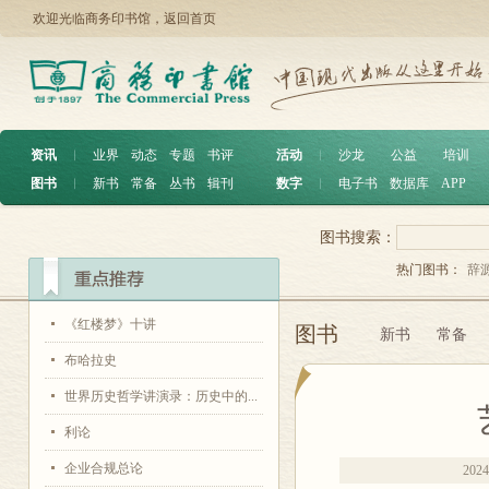
欢迎光临商务印书馆，
返回首页
资讯
︱
业界
动态
专题
书评
活动
︱
沙龙
公益
培训
图书
︱
新书
常备
丛书
辑刊
数字
︱
电子书
数据库
APP
图书搜索：
热门图书：
辞
《红楼梦》十讲
图书
新书
常备
布哈拉史
世界历史哲学讲演录：历史中的...
利论
企业合规总论
2024