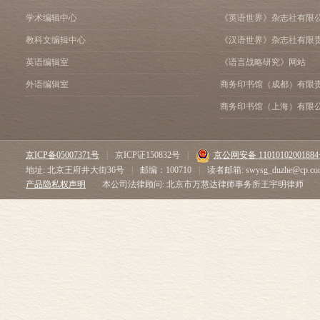
学术编辑中心
《英语世界》杂志社有限
教科文编辑中心
《汉语世界》杂志社有限
英语编辑室
《语言战略研究》网站
外语编辑室
商务印书馆（成都）有限
商务印书馆（上海）有限
京ICP备05007371号
|
京ICP证150832号
|
京公网安备 1101010200188
地址: 北京王府井大街36号
|
邮编：100710
|
读者邮箱: swysg_duzhe@cp.co
产品隐私权声明
本公司法律顾问: 北京市万慧达律师事务所王宇明律师