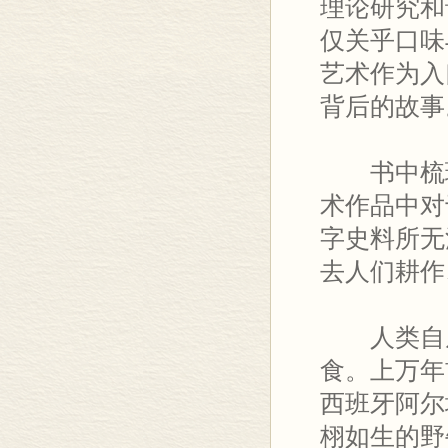
理论研究和
仅关乎口味
艺术作为入
背后的故事
书中梳理
术作品中对
字史料所无
去人们耕作
人类自从
食。上万年
西班牙阿尔
栩如生的野