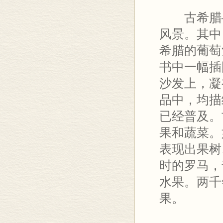
古希腊—
风景。其中
希腊的葡萄
书中一幅插
沙发上，凝
品中，均描
已经普及。
果和蔬菜。
表现出果树
时的罗马，
水果。两千
果。