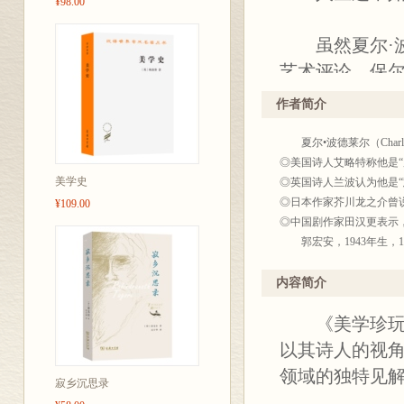
¥98.00
虽然夏尔·
艺术评论。保尔
义、注意力和推
作者简介
《美学珍玩》
夏尔•波德莱尔（Charles
了波德莱尔“论
◎美国诗人艾略特称他是“
著作”（郭宏安
美学史
◎英国诗人兰波认为他是“
参照。
◎日本作家芥川龙之介曾说
¥109.00
◎中国剧作家田汉更表示
郭宏安，1943年生，19
丛书简介：
研究生院，获硕士学位。
★经典文学作品
批评理论，在理论研究的
内容简介
集》（三卷本，其中包括
的著作：
《美学珍玩》
2012年“傅雷”翻译出
◎《恶之花》是
十位缪斯》、《阳光与阴
以其诗人的视角
◎《巴黎的忧
领域的独特见解
善的创作尝试
寂乡沉思录