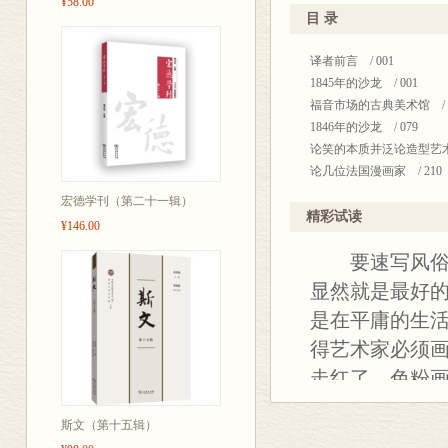
¥58.00
◎《人造天堂
目 录
◎《美学珍玩
译者前言 / 001
艺术评论，是研
1845年的沙龙 / 001
福音市场的古典美术馆 / 0
★《论〈恶之
1846年的沙龙 / 079
括对诗人整体
论笑的本质并泛论造型艺术中
论几位法国漫画家 / 210
论几位外国漫画家 / 237
宏德学刊（第二十一辑）
★百年老店，
论1855年世界博览会美术部分
精彩试读
¥146.00
将郭宏安先生
哲学的艺术 / 281
要速写风俗，
《哲学的艺术》之不同的提纲
将郭宏安先生
1859年的沙龙 / 295
显然就是最好
排、修订
现代生活的画家 / 393
是在平庸的生
波德莱尔作品
欧仁•德拉克洛瓦在圣绪尔比
得艺术家必须画
马蒂奈画展 / 447
错过的经典文
腐蚀铜版画走红 / 450
走红了，色粉
★著名法文翻
画家和蚀刻师 / 453
好者的画夹之
作为法文翻译家
欧仁•德拉克洛瓦的作品和生平
斯文（第十五辑）
们的语汇。石
欧仁•比欧先生的藏品拍卖 /
郭宏安先生一