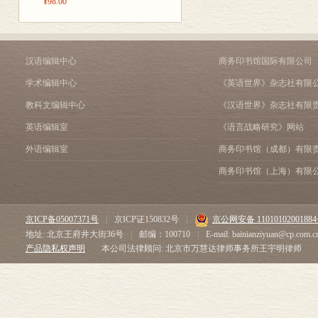
¥98.00
关于欧仁•德拉克洛瓦的作品
上很艰巨的任
翻译的波德莱
理查•瓦格纳和《汤豪舍》在
把加瓦尔尼和
克本人也不会
汉语编辑中心
商务印书馆国际有限公司
才，即其中文
学术编辑中心
《英语世界》杂志社有限
者、漫游者、
教科文编辑中心
《汉语世界》杂志社有限
点，你们肯定
英语编辑室
《语言战略研究》网站
的或宗教的事
外语编辑室
商务印书馆（成都）有限
人，但他常常
商务印书馆（上海）有限
之物的画家。
人。在我们这
和加瓦尔尼之后
京ICP备05007371号
|
京ICP证150832号
|
京公网安备 1101010200188
地址: 北京王府井大街36号
|
邮编：100710
|
E-mail: bainianziyuan@cp.com.c
疑风雅的历史学
产品隐私权声明
本公司法律顾问: 北京市万慧达律师事务所王宇明律师
的高雅都快成
通人生活的编