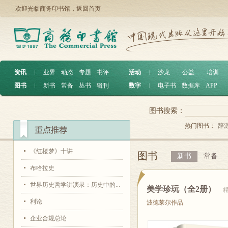
欢迎光临商务印书馆，
返回首页
资讯
︱
业界
动态
专题
书评
活动
︱
沙龙
公益
培训
图书
︱
新书
常备
丛书
辑刊
数字
︱
电子书
数据库
APP
图书搜索：
热门图书：
辞
《红楼梦》十讲
图书
新书
常备
布哈拉史
世界历史哲学讲演录：历史中的...
美学珍玩（全2册）
利论
波德莱尔作品
企业合规总论