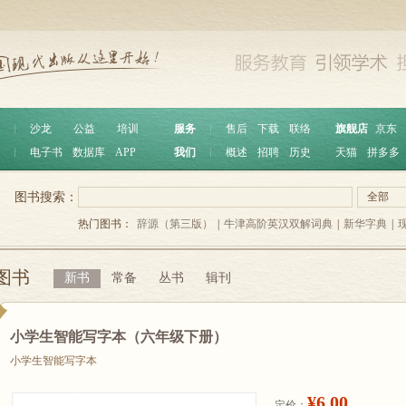
︱
沙龙
公益
培训
服务
︱
售后
下载
联络
旗舰店
京东
︱
电子书
数据库
APP
我们
︱
概述
招聘
历史
天猫
拼多多
图书搜索：
全部
热门图书：
辞源（第三版）
|
牛津高阶英汉双解词典
|
新华字典
|
图书
新书
常备
丛书
辑刊
小学生智能写字本（六年级下册）
小学生智能写字本
¥6.00
定价：