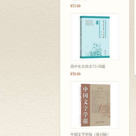
¥55.00
高中生古诗文72+28篇
¥59.00
中国文字学报（第16辑）