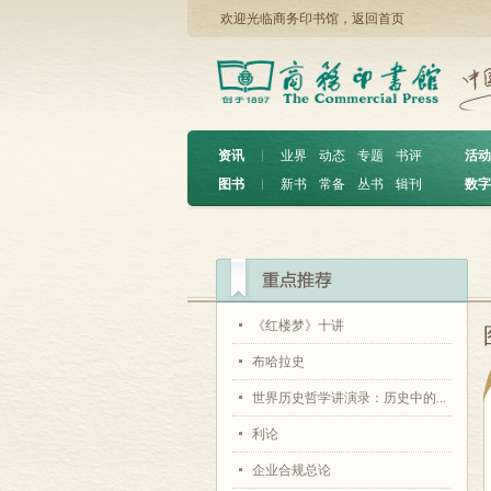
欢迎光临商务印书馆，
返回首页
资讯
︱
业界
动态
专题
书评
活动
图书
︱
新书
常备
丛书
辑刊
数字
《红楼梦》十讲
布哈拉史
世界历史哲学讲演录：历史中的...
利论
企业合规总论