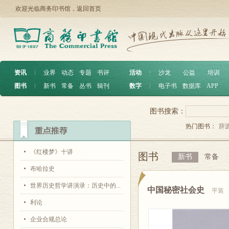
欢迎光临商务印书馆，
返回首页
资讯
︱
业界
动态
专题
书评
活动
︱
沙龙
公益
培训
图书
︱
新书
常备
丛书
辑刊
数字
︱
电子书
数据库
APP
图书搜索：
热门图书：
辞
《红楼梦》十讲
图书
新书
常备
布哈拉史
世界历史哲学讲演录：历史中的...
中国秘密社会史
平装
利论
企业合规总论