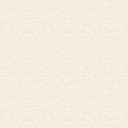
一、关于物理学部分
二、关于能动的本原
xliv 目录
三、关于神
四、关于原因
五、某物是某物的原因吗
六、关于质料性的本原
七、物体是可理解的吗？
八、关于混合
九、关于运动
十、关于位移运动
十一、关于增长与减少
十二、关于“加”和“减”
十三、关于转化
十四、整体和部分
十五、关于自然变化
十六、关于生成和灭亡
十七、关于静止
十八、关于场所
十九、关于时间