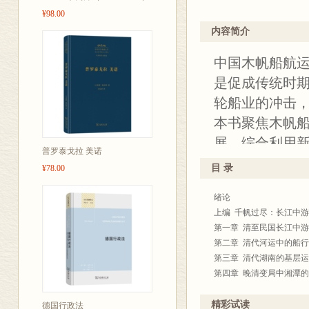
¥98.00
发展出了基于
内容简介
整自身，形成
化载体在今天
中国木帆船航
是促成传统时
轮船业的冲击，
本书聚焦木帆船
展，综合利用
普罗泰戈拉 美诺
调查等史料交
目 录
¥78.00
的复杂角色，
绪论
实与深化中国
上编 千帆过尽：长江中
能动性的关怀
第一章 清至民国长江中
通过田野调查
第二章 清代河运中的船
第三章 清代湖南的基层
账簿、水路歌
第四章 晚清变局中湘潭
的工资和消费
第五章 民国年间长江中
示其因应近代
第六章 抗战前后长江中
精彩试读
德国行政法