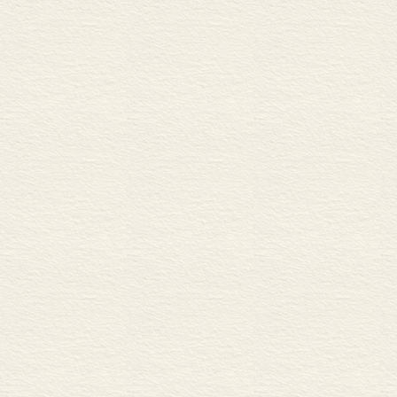
新闻报道电子
偷窃抢夺行为
要文献来论证
则很难解释当
“日月经天，江
天空，大江大
书研究的木帆船
永恒，但是，他
象征已成历史
稳定、伟大的中
引发一种江河
河般的天然的
流动性极强的
被视为“不稳定
日月，光明正