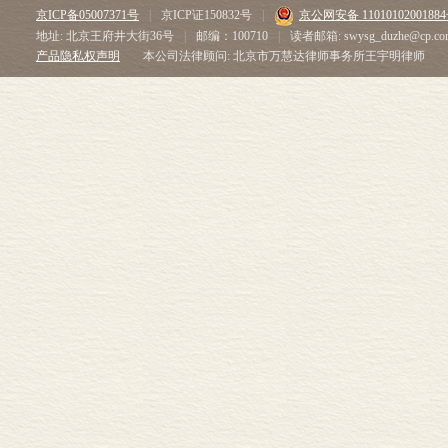
京ICP备05007371号
|
京ICP证150832号
|
京公网安备 1101010200188
民”有别，处置
地址: 北京王府井大街36号
|
邮编：100710
|
读者邮箱: swysg_duzhe@cp.co
赋，处置目标是
产品隐私权声明
本公司法律顾问: 北京市万慧达律师事务所王宇明律师
太祖统治制度特
流动人员不仅
更被社会普遍认
本主义萌芽”的
如苏州府的丝织
群，延颈而望
无所矣。” 这
九年（1601
税，织工“一呼
再如嘉兴府石门
钳而匿名逃罪者
经济发展及随
重的冲突事件甚