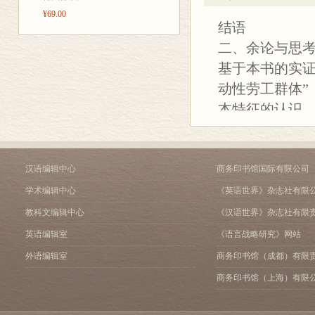
下编 江湖流声：长江中
业研究，本书
¥69.00
结语
第七章 工资与伙食：船
第八章 水神与山神：涟
二、余论与思
第九章 水路歌传唱：从
基于本书的实证
结语
动性劳工群体”
本特征的认识
运输为业，运
故，船民不仅
性。其中，流
汉语编辑中心
商务印书馆国际有限公司
们的其他特征，
学术编辑中心
《英语世界》杂志社有限
么，流动意味
教科文编辑中心
《汉语世界》杂志社有限
中国传统文献
英语编辑室
《语言战略研究》网站
侠、移民、流
外语编辑室
商务印书馆（成都）有限
赋役制度相关
商务印书馆（上海）有限
怀，其中关于各
徙”等专有的制