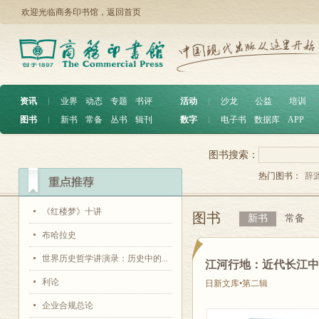
欢迎光临商务印书馆，
返回首页
资讯
︱
业界
动态
专题
书评
活动
︱
沙龙
公益
培训
图书
︱
新书
常备
丛书
辑刊
数字
︱
电子书
数据库
APP
图书搜索：
热门图书：
辞
《红楼梦》十讲
图书
新书
常备
布哈拉史
世界历史哲学讲演录：历史中的...
江河行地：近代长江
利论
日新文库•第二辑
企业合规总论