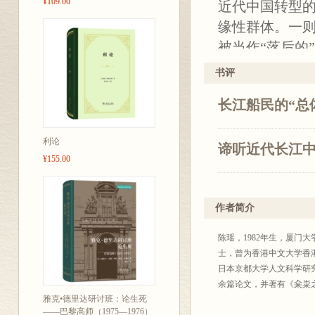
¥109.00
近代中国转型
缘性群体。一
被当作“落后的
当然，先进的
书评
步；一则在传
长江船民的“总
不安定因素，
低，无法形成
利论
民船航运业和从
谛听近代长江
¥155.00
会群体。当我们
绘长江流域的
作者简介
《江河行地：
究、细腻的笔法
陈瑶，1982年生，厦
的船民日常生
士，曾为香港中文大学香
跟随作者的笔
日本京都大学人文科学研
余篇论文，并著有《籴粜
速适应并调整
雅克•德里达研讨班：论生死
流交通，并在
——巴黎高师（1975—1976）