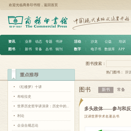
欢迎光临商务印书馆，
返回首页
资讯
︱
业界
动态
专题
书评
活动
︱
沙龙
公益
培训
图书
︱
新书
常备
丛书
辑刊
数字
︱
电子书
数据库
APP
图书搜索：
热门图书：
辞
《红楼梦》十讲
图书
新书
常备
布哈拉史
世界历史哲学讲演录：历史中的...
多头政体——参与和
利论
汉译世界学术名著丛书
企业合规总论