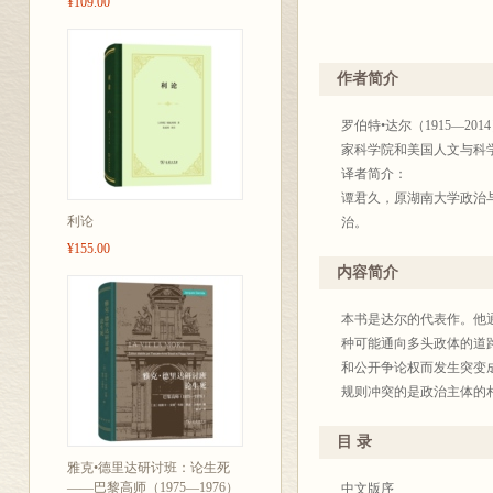
¥109.00
作者简介
罗伯特•达尔（1915—
家科学院和美国人文与科
译者简介：
谭君久，原湖南大学政治
利论
治。
¥155.00
内容简介
本书是达尔的代表作。他
种可能通向多头政体的道
和公开争论权而发生突变
规则冲突的是政治主体的
目 录
雅克•德里达研讨班：论生死
——巴黎高师（1975—1976）
中文版序