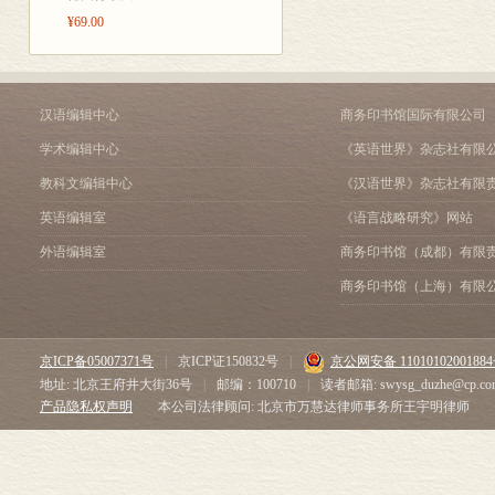
¥69.00
汉语编辑中心
商务印书馆国际有限公司
学术编辑中心
《英语世界》杂志社有限
教科文编辑中心
《汉语世界》杂志社有限
英语编辑室
《语言战略研究》网站
外语编辑室
商务印书馆（成都）有限
商务印书馆（上海）有限
京ICP备05007371号
|
京ICP证150832号
|
京公网安备 1101010200188
地址: 北京王府井大街36号
|
邮编：100710
|
读者邮箱: swysg_duzhe@cp.co
产品隐私权声明
本公司法律顾问: 北京市万慧达律师事务所王宇明律师