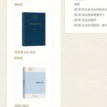
鸣谢
¥98.00
第1章 民主化与公开的反
第2章 多头政体重要吗？
第3章 历史的顺序
第4章 社会经济制度：集
第5章 社会经济秩序：发
第6章 平等与不平等
第7章 亚文化、分裂模式
第8章 政治积极分子的信
第9章 外国的控制
普罗泰戈拉 美诺
第10章 理论：概要与限定
¥78.00
第11章 附言：变革战略
附录A 根据适合政治反对
附录B 1969年前后的现
索引
译者附记
德国行政法