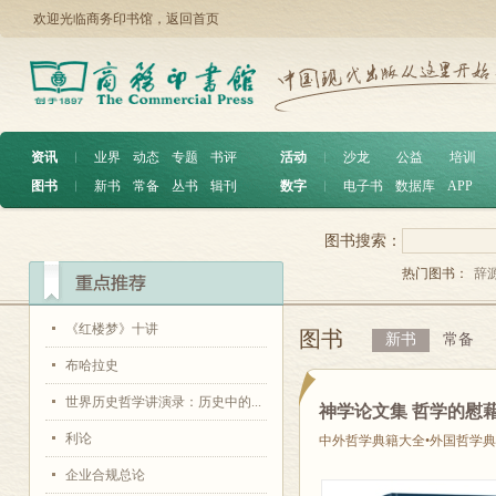
欢迎光临商务印书馆，
返回首页
资讯
︱
业界
动态
专题
书评
活动
︱
沙龙
公益
培训
图书
︱
新书
常备
丛书
辑刊
数字
︱
电子书
数据库
APP
图书搜索：
热门图书：
辞
《红楼梦》十讲
图书
新书
常备
布哈拉史
世界历史哲学讲演录：历史中的...
神学论文集 哲学的慰
利论
中外哲学典籍大全•外国哲学
企业合规总论