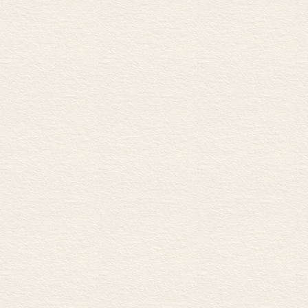
年（858），
回了大量的经
台宗中。日本
密）分庭抗礼
的部分教义。早
设立真言密宗
顶。这标志着
本土信仰的密
其重要的元素
也得到了统治