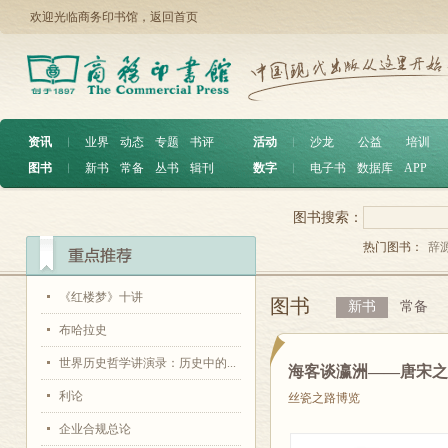
欢迎光临商务印书馆，
返回首页
资讯
︱
业界
动态
专题
书评
活动
︱
沙龙
公益
培训
图书
︱
新书
常备
丛书
辑刊
数字
︱
电子书
数据库
APP
图书搜索：
热门图书：
辞
《红楼梦》十讲
图书
新书
常备
布哈拉史
世界历史哲学讲演录：历史中的...
海客谈瀛洲——唐宋
利论
丝瓷之路博览
企业合规总论