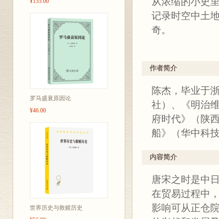
从浓缩的小史
¥155.00
记录时空中土
奇。
作者简介
陈杰，毕业于
罗马盛衰原因论
社）、《明治
¥46.00
府时代》（陕
船》（华中科
内容简介
唐宋之时是中
在贸易过程中
影响可从正仓
世界历史与救赎历史