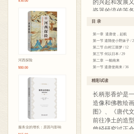
¥56.00
的兴起和发展
瓷器的流传等
目 录
第一章 遣唐使，起航
第一节 遣隋使小野妹子 / 2
第二节 白村江噩梦 / 12
第三节 何以日本 / 29
河西探险
第二章 一舶南来
第一节 遣唐使南来 / 36
¥80.00
第二节 遣唐使在中国 / 45
第三节 遣唐使带回了什么 / 
精彩试读
第三章 私商兴起
长柄形香炉是
第一节 最后的遣唐使 / 68
第二节 明州：准备好了 / 7
造像和佛教绘
第三节 私商兴起 / 82
图》、《唐代
第四节 吴越国的“外事” / 9
前往净土的造
第五节 明州的军镇化和私商“升
第六节 平清盛 / 108
服务业的增长：原因与影响
曾经研究过正仓
第四章 东海丝路—纺织