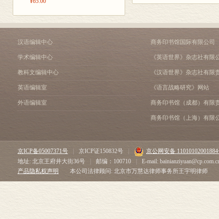
¥65.00
绘画外，则为罕
第一节 货币化的唐代纺织品 /
正仓院的香炉
第二节 陵阳公样和西域之风 /
第三节 臈缬屏风的秘密 / 1
第五章 瓷与茶—东海上
汉语编辑中心
商务印书馆国际有限公司
紫檀金钿柄香
第一节 为什么是长沙窑 / 1
学术编辑中心
《英语世界》杂志社有限
的源头肯定来
第二节 秘色诱惑 / 154
教科文编辑中心
《汉语世界》杂志社有限
第三节 《茶经》和斗茶 / 1
陆，这种尾端
第四节 琉璃光华 / 174
英语编辑室
《语言战略研究》网站
特·冯·勒柯克
第六章 佛教流传日本的
外语编辑室
商务印书馆（成都）有限
院中的另一柄
第一节 虎溪桥的故事 / 182
第二节 佛寺的布局：从法隆寺
期的造型和制
商务印书馆（上海）有限
第三节 大佛开眼—天平佛教狂
在隋唐时期的
第四节 鉴真东渡和阿育王信仰
第五节 空海和最澄—密宗的传
京ICP备05007371号
|
京ICP证150832号
|
京公网安备 1101010200188
后 记 / 228
地址: 北京王府井大街36号
|
邮编：100710
|
E-mail: bainianziyuan@cp.com.c
产品隐私权声明
本公司法律顾问: 北京市万慧达律师事务所王宇明律师
“入唐八家”之
唐，辗转天台
跟随惠果的弟