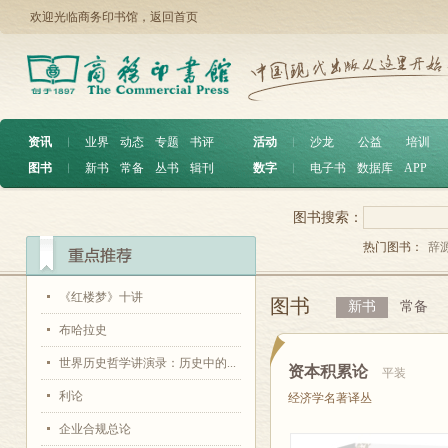
欢迎光临商务印书馆，
返回首页
资讯
︱
业界
动态
专题
书评
活动
︱
沙龙
公益
培训
图书
︱
新书
常备
丛书
辑刊
数字
︱
电子书
数据库
APP
图书搜索：
热门图书：
辞
《红楼梦》十讲
图书
新书
常备
布哈拉史
世界历史哲学讲演录：历史中的...
资本积累论
平装
利论
经济学名著译丛
企业合规总论