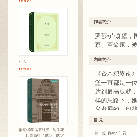
¥109.00
作者简介
罗莎•卢森堡，
家、革命家，被
内容简介
利论
¥155.00
《资本积累论》
堡一直都是一
达到最高成就
样的思路下，
义发展的一般
解决，也没有
目 录
她很确定，但
雅克•德里达研讨班：论生死
第一篇 再生产问题
解答这个问题
——巴黎高师（1975—1976）