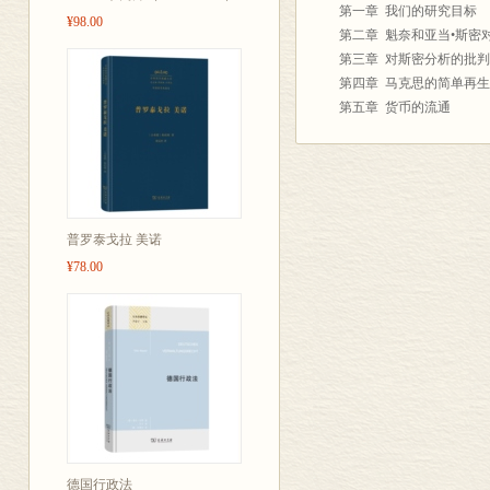
第一章 我们的研究目标
¥98.00
经济学的重要
第二章 魁奈和亚当•斯密
在其著名的再
第三章 对斯密分析的批判
第四章 马克思的简单再
换：生产资料
第五章 货币的流通
单、抽象的公
第六章 扩大再生产
题的起点。此
第七章 马克思扩大再生
第八章 马克思解决这一
看清资本主义
第九章 流通过程视角下
这些假设，还
第二篇 问题的历史阐述
普罗泰戈拉 美诺
第三卷存在的
第一回合 西斯蒙第、马
¥78.00
第十章 西斯蒙第的再生
第十一章 麦卡洛克与西
第十二章 李嘉图与西斯
第十三章 萨伊与西斯蒙第
第十四章 马尔萨斯
第二回合 洛贝尔图斯与冯
第十五章 冯•基尔希曼的
第十六章 洛贝尔图斯对
第十七章 洛贝尔图斯的
德国行政法