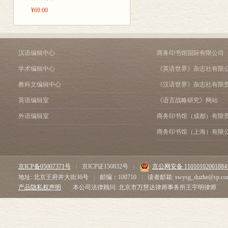
第三回合 司徒卢威、 布
¥69.00
第十八章 问题的新版本
第十九章 沃龙佐夫及其“
第二十章 尼古拉-逊
第二十一章 司徒卢威的“
汉语编辑中心
商务印书馆国际有限公司
第二十二章 布尔加科夫
第二十三章 杜冈-巴拉诺
学术编辑中心
《英语世界》杂志社有限
第二十四章 俄国“合法”
教科文编辑中心
《汉语世界》杂志社有限
第三篇 积累的历史条件
英语编辑室
《语言战略研究》网站
第二十五章 扩大再生产
第二十六章 资本的再生
外语编辑室
商务印书馆（成都）有限
第二十七章 反对自然经
商务印书馆（上海）有限
第二十八章 商品经济的
第二十九章 反对农民经
第三十章 国际贷款
京ICP备05007371号
|
京ICP证150832号
|
京公网安备 1101010200188
第三十一章 保护性关税
地址: 北京王府井大街36号
|
邮编：100710
|
读者邮箱: swysg_duzhe@cp.co
第三十二章 作为累领域
产品隐私权声明
本公司法律顾问: 北京市万慧达律师事务所王宇明律师