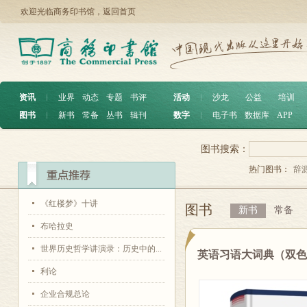
欢迎光临商务印书馆，
返回首页
资讯
︱
业界
动态
专题
书评
活动
︱
沙龙
公益
培训
图书
︱
新书
常备
丛书
辑刊
数字
︱
电子书
数据库
APP
图书搜索：
热门图书：
辞
《红楼梦》十讲
图书
新书
常备
布哈拉史
世界历史哲学讲演录：历史中的...
英语习语大词典（双
利论
企业合规总论