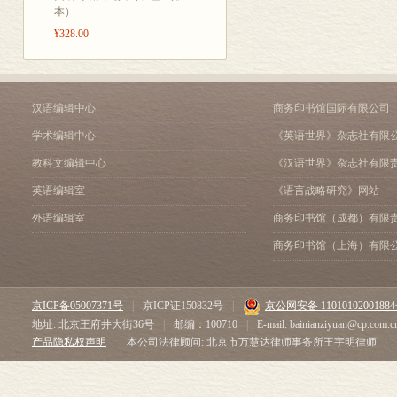
本）
¥328.00
汉语编辑中心
商务印书馆国际有限公司
学术编辑中心
《英语世界》杂志社有限
教科文编辑中心
《汉语世界》杂志社有限
英语编辑室
《语言战略研究》网站
外语编辑室
商务印书馆（成都）有限
商务印书馆（上海）有限
京ICP备05007371号
|
京ICP证150832号
|
京公网安备 1101010200188
地址: 北京王府井大街36号
|
邮编：100710
|
E-mail: bainianziyuan@cp.com.c
产品隐私权声明
本公司法律顾问: 北京市万慧达律师事务所王宇明律师