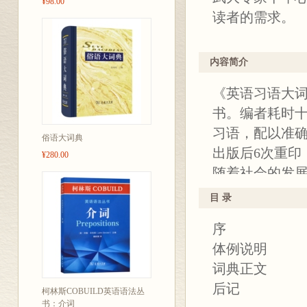
¥98.00
读者的需求。
内容简介
《英语习语大
书。编者耗时十
习语，配以准确
俗语大词典
出版后6次重印
¥280.00
随着社会的发
以满足读者需求
目 录
为双色；2.开
序
整，便于查阅;
体例说明
希望通过以上
词典正文
新的活力。
后记
柯林斯COBUILD英语语法丛
书：介词