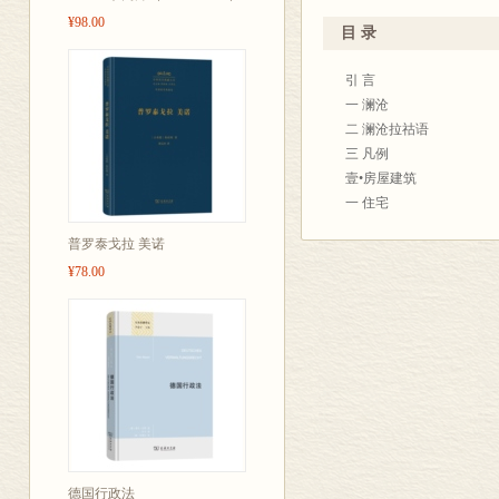
¥98.00
目 录
引 言
一 澜沧
二 澜沧拉祜语
三 凡例
壹•房屋建筑
一 住宅
二 其他建筑
普罗泰戈拉 美诺
三 建筑活动
¥78.00
贰•日常用具
一 炊具
二 卧具
三 桌椅板凳
四 其他用具
叁•服饰
一 衣裤
二 鞋帽
三 首饰等
德国行政法
肆•饮食