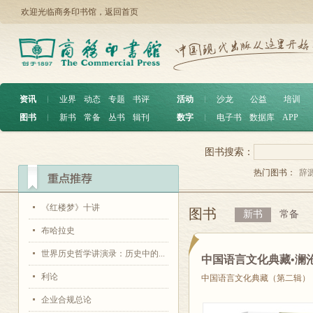
欢迎光临商务印书馆，
返回首页
资讯
︱
业界
动态
专题
书评
活动
︱
沙龙
公益
培训
图书
︱
新书
常备
丛书
辑刊
数字
︱
电子书
数据库
APP
图书搜索：
热门图书：
辞
《红楼梦》十讲
图书
新书
常备
布哈拉史
世界历史哲学讲演录：历史中的...
中国语言文化典藏•澜
利论
中国语言文化典藏（第二辑）
企业合规总论