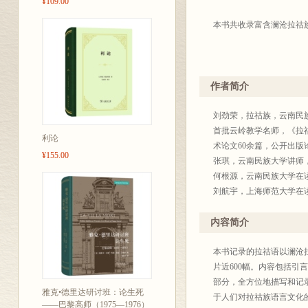
¥109.00
本书共收录富含澜沧拉祜
作者简介
刘劲荣，拉祜族，云南民
首批云岭教学名师，《拉
利论
术论文60余篇，公开出版
¥155.00
张琪，云南民族大学讲师
何根源，云南民族大学在
刘航宇，上海师范大学在
内容简介
本书记录的拉祜语以澜沧
片近600幅。内容包括
部分，全方位地描写和记
雅克•德里达研讨班：论生死
于人们对拉祜族语言文化
——巴黎高师（1975—1976）