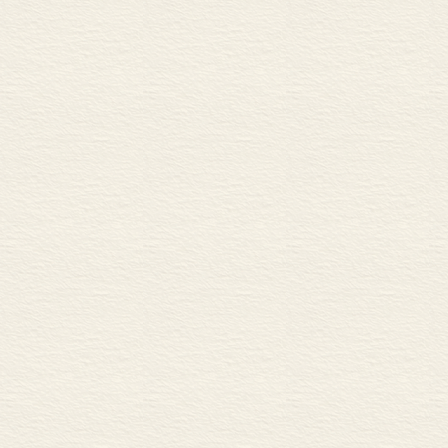
玖•说唱表演
一 口彩禁忌
二 俗语谚语
三 歌谣
四 故事
调查手记
参考文献
索 引
后 记