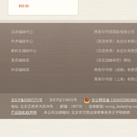
¥69.00
一 主食
二 副食
三 菜肴
伍•农工百艺
汉语编辑中心
商务印书馆国际有限公司
一 农事
二 农具
学术编辑中心
《英语世界》杂志社有限
三 手工艺
教科文编辑中心
《汉语世界》杂志社有限
四 商业
五 其他行业
英语编辑室
《语言战略研究》网站
陆•日常活动
外语编辑室
商务印书馆（成都）有限
一 起居
商务印书馆（上海）有限
二 娱乐
三 信奉
柒•婚育丧葬
京ICP备05007371号
|
京ICP证150832号
|
京公网安备 1101010200188
一 婚事
地址: 北京王府井大街36号
|
邮编：100710
|
读者邮箱: swysg_duzhe@cp.co
二 生育
产品隐私权声明
本公司法律顾问: 北京市万慧达律师事务所王宇明律师
三 丧葬
捌•节日
一 春节
二 其他节日