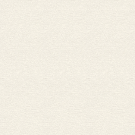
征。柏拉图本
形态。”（海德格