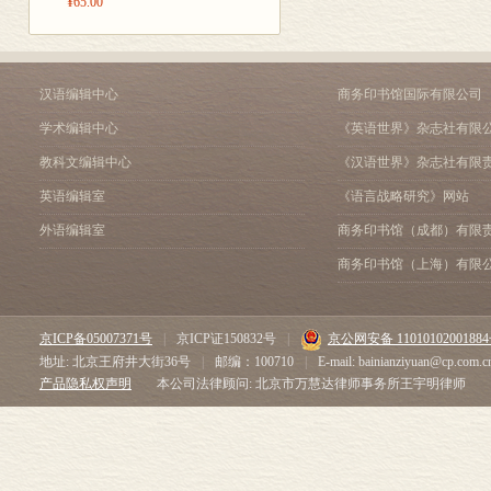
的，一句话，
¥65.00
四､当代解释学的主旨及
较，但却总是
第二部分 专题研究
的胡作非为—
论中西哲学之根本差别
汉语编辑中心
商务印书馆国际有限公司
满足于断言西方
一､形而上学的基本建制
文明”或“精神
学术编辑中心
《英语世界》杂志社有限
二､中国哲学的非形而上学
三､由哲学的基本建制分
的说法：西方哲
教科文编辑中心
《汉语世界》杂志社有限
[补说:关于中西哲学“根
学偏于“科学”
英语编辑室
《语言战略研究》网站
再论中西哲学之根本差别
象”（phenom
一､形而上学是什么
外语编辑室
商务印书馆（成都）有限
二､“超越”问题
法表面看起来
商务印书馆（上海）有限
三､西方形而上学历史中
数量配比（主
四､作为柏拉图主义的基
特质，它们在
三论中西哲学之根本差别
京ICP备05007371号
|
京ICP证150832号
|
京公网安备 1101010200188
一､“道器不割”“体用不
此，本文的目
地址: 北京王府井大街36号
|
邮编：100710
|
E-mail: bainianziyuan@cp.com.c
二､作为中国哲学本质特征
差别。既然在黑
产品隐私权声明
本公司法律顾问: 北京市万慧达律师事务所王宇明律师
三､作为中国哲学本质特
学”，即“柏拉
四､大道不离人生日用
由“生活世界”的趣舍总论
哲学就其根本
一､形而上学的基本建制
加直接地问来