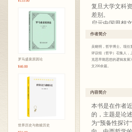
¥155.00
复旦大学文科
差别。
启示中国思想
重新审视哲学
作者简介
吴晓明，哲学博士。现任
评议组（哲学）召集人，
罗马盛衰原因论
克思早期思想的逻辑发展
文200余篇。
¥46.00
内容简介
本书是在作者
的，主题是论
为“预备性探讨
世界历史与救赎历史
向、中西哲学的