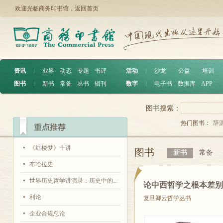
欢迎光临商务印书馆，
返回首页
资讯
︱
业界
动态
专题
书评
活动
︱
沙龙
公益
培训
图书
︱
新书
常备
丛书
辑刊
数字
︱
电子书
数据库
APP
图书搜索：
热门图书：
辞
《红楼梦》十讲
图书
新书
常备
布哈拉史
世界历史哲学讲演录：历史中的...
论中西哲学之根本差
利论
复旦卿云哲学丛书
企业合规总论