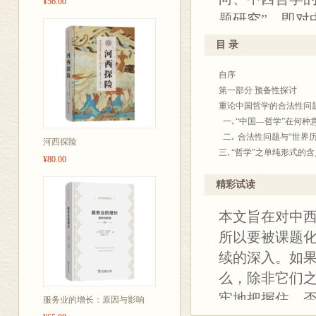
¥56.00
题研究”，即对
多重具体化。
目 录
能得到决定性
自序
上学，而中国
第一部分 预备性探讨
之外。
重论中国哲学的合法性问
一､“中国—哲学”在何种
二､ 合法性问题与“世界
河西探险
三､“哲学”之单纯形式的
¥80.00
四､“中国—哲学”对于自
论不同的文明类型及其哲
精彩试读
一､“世界精神”的具体化
本文旨在对中西
二､关于“文化”或“文明
三､哲学之为“文明的心脏
所以要被课题
四､“轴心时代”的精神突
续的深入。如
哲学比较的前提反思
么，除非它们
一､前提反思在根本上的
二､原始的本性和开端性
牢地把握住，
服务业的增长：原因与影响
三､哲学之“自我批判”