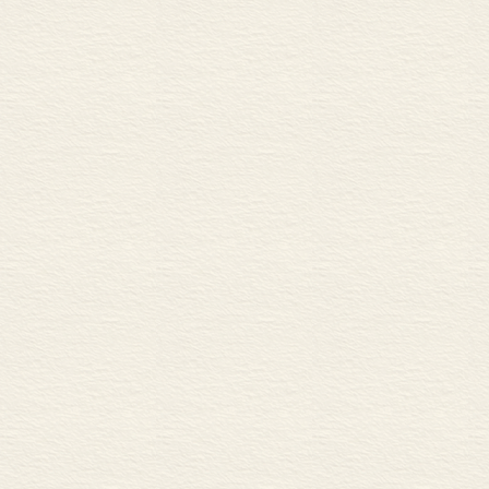
二､“道器不割”“体用不
还是运行于这
三､中国哲学对生活世界
四､形而上学的历史性解体
附录：由“实体”及“主体
…………
后记
在一般哲学的
是说，它是实质
样的实质绝不
质必定至为突
作为“开端之本
学的整个行程中
命运性到达，
出地强调柏拉图
有的决定性意义
学’（Philo
先从柏拉图发端