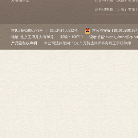
外语编辑室
商务印书馆（成都）有限
商务印书馆（上海）有限
京ICP备05007371号
|
京ICP证150832号
|
京公网安备 1101010200188
地址: 北京王府井大街36号
|
邮编：100710
|
读者邮箱: swysg_duzhe@cp.co
产品隐私权声明
本公司法律顾问: 北京市万慧达律师事务所王宇明律师