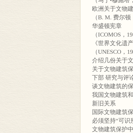
（马丁•穆施塔，1
欧洲关于文物
（B. M. 费尔顿
华盛顿宪章
（ICOMOS，1
《世界文化遗
（UNESCO，1
介绍几份关于
关于文物建筑
下部 研究与评
谈文物建筑的
我国文物建筑
新旧关系
国际文物建筑
必须坚持“可识
文物建筑保护