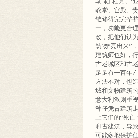
勒-勒-杜克。
教堂、宫殿、
维修得完完整整
一，功能更合
改，把他们认为
筑物“亮出来”
建筑师也好，行
古老城区和古
足足有一百年
方法不对，也
城和文物建筑
意大利派则重
种任凭古建筑走
止它们的“死亡
和古建筑，导
可能多地保护