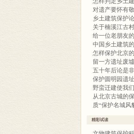
怎样判定乡土
对遗产要怀有
乡土建筑保护
关于楠溪江古
给一位老朋友
中国乡土建筑
怎样保护北京
留一方遗址废
五十年后论是
保护圆明园遗
野蛮迁建使我
从北京古城的
质“保护名城风
精彩试读
文物建筑保护