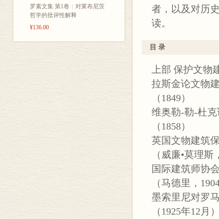
罗素文集 第1卷：对莱布尼茨
者，以及对历
哲学的批评性解释
读。
¥136.00
目 录
上部 保护文物
拉斯金论文物
（1849）
维奥勒-勒-杜
（1858）
英国文物建筑
（威廉•莫理斯，
国际建筑师协
（马德里，190
墨索里尼对罗
（1925年12月