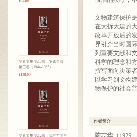
¥65.00
文物建筑保护是
在大拆大建的
改革开放后的
界引介当时国
列重要文献和
科学的理念和
罗素文集 第15卷：罗素自传
第三卷（1944-1967）
撰写面向决策
¥120.00
以学习到文物
物保护的社会
作者简介
陈志华（192
罗素文集 第12卷：我的哲学的