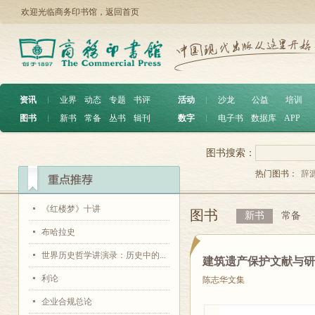
欢迎光临商务印书馆，
返回首页
资讯
︱
业界
动态
专题
书评
活动
︱
沙龙
公益
培训
图书
︱
新书
常备
丛书
辑刊
数字
︱
电子书
数据库
APP
图书搜索：
热门图书：
辞
《红楼梦》十讲
图书
新书
常备
布哈拉史
世界历史哲学讲演录：历史中的...
建筑遗产保护文献与
利论
陈志华文集
企业合规总论