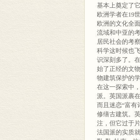
基本上奠定了
欧洲学者在19
欧洲的文化全
流域和中亚的
居民社会的考
科学这时候也
识深刻多了。
始了正经的文
物建筑保护的学
在这一探索中
派。英国派裹
而且迷恋“富有
修缮古建筑。
注，但它过于
法国派的实质