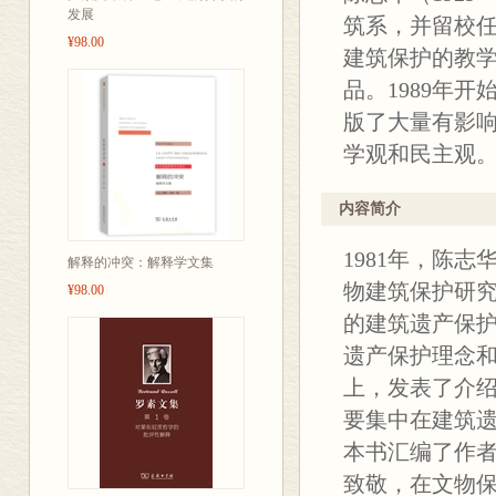
发展
筑系，并留校
¥98.00
建筑保护的教
品。1989年
版了大量有影
学观和民主观
内容简介
1981年，陈
解释的冲突：解释学文集
物建筑保护研
¥98.00
的建筑遗产保
遗产保护理念
上，发表了介
要集中在建筑
本书汇编了作
致敬，在文物