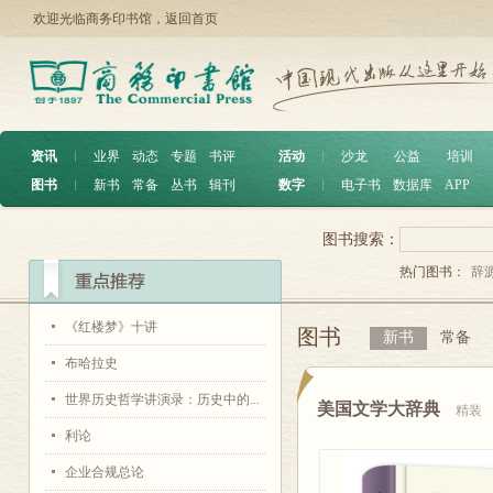
欢迎光临商务印书馆，
返回首页
资讯
︱
业界
动态
专题
书评
活动
︱
沙龙
公益
培训
图书
︱
新书
常备
丛书
辑刊
数字
︱
电子书
数据库
APP
图书搜索：
热门图书：
辞
《红楼梦》十讲
图书
新书
常备
布哈拉史
世界历史哲学讲演录：历史中的...
美国文学大辞典
精装
利论
企业合规总论