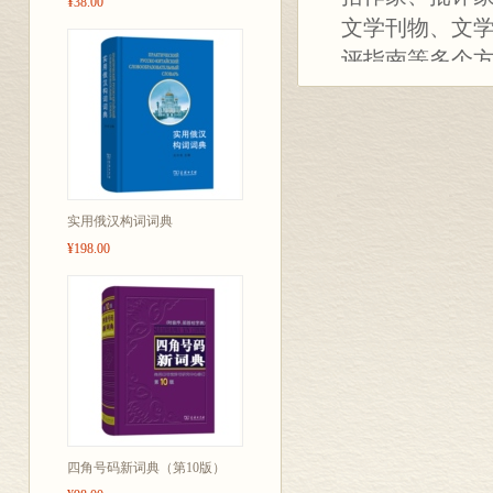
¥38.00
文学刊物、文
评指南等多个
及有影响的通
究动态，兼具
文学爱好者、
研究的平台；
一部完整权威
实用俄汉构词词典
¥198.00
四角号码新词典（第10版）