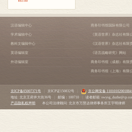
¥85.00
汉语编辑中心
商务印书馆国际有限公司
学术编辑中心
《英语世界》杂志社有限
教科文编辑中心
《汉语世界》杂志社有限
英语编辑室
《语言战略研究》网站
外语编辑室
商务印书馆（成都）有限
商务印书馆（上海）有限
京ICP备05007371号
|
京ICP证150832号
|
京公网安备 1101010200188
地址: 北京王府井大街36号
|
邮编：100710
|
读者邮箱: swysg_duzhe@cp.co
产品隐私权声明
本公司法律顾问: 北京市万慧达律师事务所王宇明律师