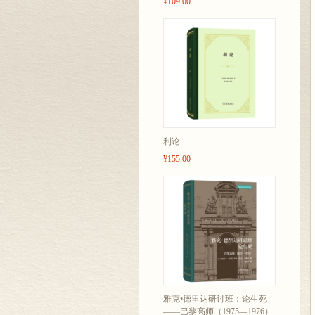
¥109.00
利论
¥155.00
雅克•德里达研讨班：论生死
——巴黎高师（1975—1976）