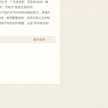
文书，广涉借贷契、买卖契(包括一般
书，可称为“敦煌五契四书”。
含于契约文书中的民间规则变迁，再现中
传统，梳理删繁就简、追求实质公正的制
诚实守信的契约精髓，以及“民有私约如
化分析的方法揭示契约文书背后博大精深
”而“致广大”，力求存其真、挈其要、
显示全部