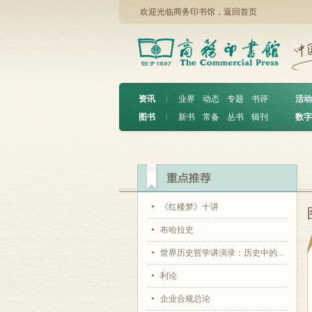
欢迎光临商务印书馆，
返回首页
资讯
︱
业界
动态
专题
书评
活动
图书
︱
新书
常备
丛书
辑刊
数字
《红楼梦》十讲
布哈拉史
世界历史哲学讲演录：历史中的...
利论
企业合规总论