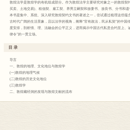
敦煌法学是敦煌学的有机组成部分。作为敦煌法学主要研究对象之一的敦煌契约
买卖、土地交易)、租佃契、雇工契、养男立嗣契和放妻书、放良书、分书和遗
本书是集中、系统、深入研究敦煌契约文书的著述之一，尝试通过梳理这些蕴
古时代广阔的生活景象，且以法学的视角，阐释“官有政法，民从私契”的中国
度安排，剖析情、理、法融会的公平正义，进而揭示中国古代私意合约至上、
律令”的一贯立场。
本书探赜索隐，返本开新，通过还原敦煌契约事实，经由价值评说，侧重以文
的思想传统，悉心发掘蕴含于其中的文化根脉，深植本土，参诸域外，以“尽精微
目 录
发其微，让弥足珍贵的敦煌契约文书，再度绽放璀璨的文化光芒。
导言
一、敦煌的地理、文化地位与敦煌学
(一)敦煌的地理气候
(二)敦煌的历史文化地位
(三)敦煌学
二、敦煌藏经洞的发现与敦煌文献的流布
(一)敦煌藏经洞的发现
(二)斯坦因与英藏敦煌文献
(三)伯希和、奥登堡、橘瑞超与法、俄、日藏敦煌文献
三、敦煌法律文献的研究概况
(一)兴起阶段(20世纪初至20世纪60年代末)