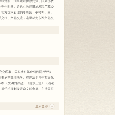
漠绿洲的山洞里建造佛教洞窟，陈列佛教
达千年时间。近代在敦煌遗址发现了藏经
、地方国家管理的珍贵第一手材料。由于
员交往、文化交流，这里成为东西文化交
煌学成为世界性的学术，在国际上有极大
。
究会理事，国家社科基金项目同行评议
主要从事敦煌法学、程序法学与中西文化
卷本:《文明的源起》《儒宗正源》《治法
等学术期刊发表论文60余篇。主持国家
显示全部