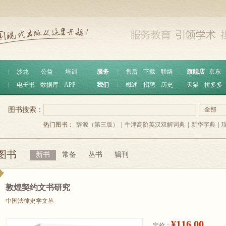
︱
沙龙
公益
培训
服务
︱
售后
下载
联络
旗舰店
京东
︱
电子书
数据库
APP
我们
︱
概述
招聘
历史
天猫
拼多多
图书搜索：
全部
热门图书：
辞源（第三版）
|
牛津高阶英汉双解词典
|
新华字典
|
图书
新书
常备
丛书
辑刊
敦煌契约文书研究
中国法律史学文丛
¥116.00
定价：