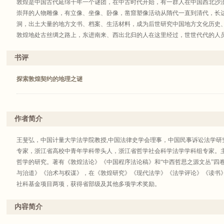
敦煌是中国古代延绵千年一个谜团，在中古时代开始，有一群人在中国西北沙
崇拜的人物雕像，有立像、坐像、卧像，凿窟塑像活动从隋代一直到清代，长
洞，出土大量的地方文书、档案、生活材料，成为后世研究中国地方文化历史
敦煌地处古丝绸之路上，东进南来、西出北归的人在这里经过，世世代代的人
融、繁衍的中心区域，遗留的历史文献是研究中国文化交流史的珍贵素材。敦
影响。敦煌法，也是方兴未艾，等待研究。未来敦煌法应是中法史的一个热点
书评
探索敦煌契约的地理之谜
作者简介
王斐弘，中国计量大学法学院教授,中国法律史学会理事，中国民事诉讼法学研
专家，浙江省高校中青年学科带头人，浙江省哲学社会科学法学学科组专家。
哲学的研究。著有《敦煌法论》《中国程序法论稿》和“中西哲思之源文丛”四
与治道》《治术与权谋》，在《敦煌研究》《现代法学》《法学评论》《读书》
社科基金项目两项，获得省部级及其他多项学术奖励。
内容简介