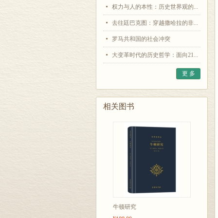
权力与人的本性：历史世界观的...
去往廷巴克图：穿越撒哈拉的非...
罗马共和国的社会冲突
大变革时代的历史哲学：面向21...
更 多
相关图书
牛顿研究