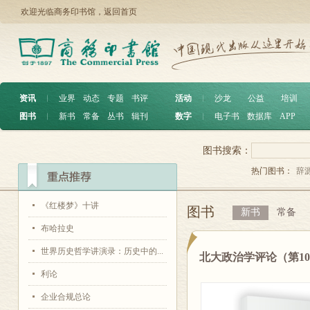
欢迎光临商务印书馆，
返回首页
资讯
︱
业界
动态
专题
书评
活动
︱
沙龙
公益
培训
图书
︱
新书
常备
丛书
辑刊
数字
︱
电子书
数据库
APP
图书搜索：
热门图书：
辞
《红楼梦》十讲
图书
新书
常备
布哈拉史
世界历史哲学讲演录：历史中的...
北大政治学评论（第1
利论
企业合规总论