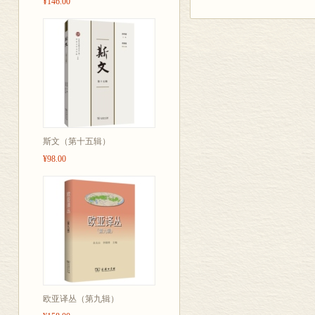
¥146.00
包刚升 在政治现实与理论
刘 伟 黄佳琦 中国治理
王 清 刘子丹 群众路线:
公共管理研究
谢思娴 黄 璜 中国电子政务
陆 军 中国城市管理的现代化演
附 录
《北大政治学评论》约稿
《北大政治学评论》稿件
斯文（第十五辑）
¥98.00
欧亚译丛（第九辑）