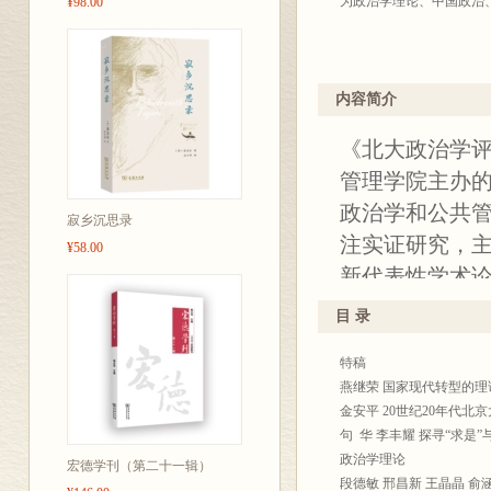
为政治学理论、中国政治
¥98.00
内容简介
《北大政治学评论》（
管理学院主办的
政治学和公共
寂乡沉思录
注实证研究，
¥58.00
新代表性学术
台。《北大政治
目 录
专辑”，为庆祝
特稿
究北京大学政
燕继荣 国家现代转型的
对近年来对国
金安平 20世纪20年代北
文。
句 华 李丰耀 探寻“求是”
政治学理论
宏德学刊（第二十一辑）
段德敏 邢昌新 王晶晶 