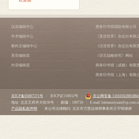
¥158.00
汉语编辑中心
商务印书馆国际有限公司
学术编辑中心
《英语世界》杂志社有限
教科文编辑中心
《汉语世界》杂志社有限
英语编辑室
《语言战略研究》网站
外语编辑室
商务印书馆（成都）有限
商务印书馆（上海）有限
京ICP备05007371号
|
京ICP证150832号
|
京公网安备 1101010200188
地址: 北京王府井大街36号
|
邮编：100710
|
E-mail: bainianziyuan@cp.com.c
产品隐私权声明
本公司法律顾问: 北京市万慧达律师事务所王宇明律师