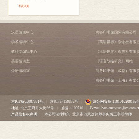
¥98.00
汉语编辑中心
商务印书馆国际有限公司
学术编辑中心
《英语世界》杂志社有限
教科文编辑中心
《汉语世界》杂志社有限
英语编辑室
《语言战略研究》网站
外语编辑室
商务印书馆（成都）有限
商务印书馆（上海）有限
京ICP备05007371号
|
京ICP证150832号
|
京公网安备 1101010200188
地址: 北京王府井大街36号
|
邮编：100710
|
E-mail: bainianziyuan@cp.com.c
产品隐私权声明
本公司法律顾问: 北京市万慧达律师事务所王宇明律师