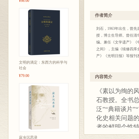
¥98.00
作者简介
刘石，1963年出生，
授，博士生导师。曾任清
编。兼任《文学遗产》《
之间》，主编《续修四库
产》《光明日报》等报刊
文明的滴定：东西方的科学与
社会
¥79.00
内容简介
《素以为绚的风
石教授。全书总
泛”“典籍谈片
化史相关问题的
者的鲜明个性特
《艺概》《唐
寂乡沉思录