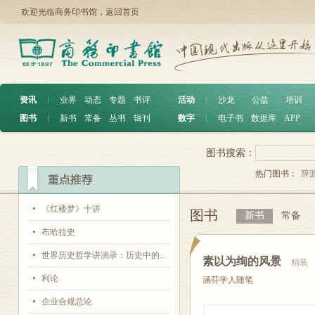
欢迎光临商务印书馆，
返回首页
资讯
︱
业界
动态
专题
书评
活动
︱
沙龙
公益
培训
图书
︱
新书
常备
丛书
辑刊
数字
︱
电子书
数据库
APP
图书搜索：
热门图书：
辞
《红楼梦》十讲
图书
新书
常备
布哈拉史
世界历史哲学讲演录：历史中的...
素以为绚的风景
精装
利论
涵芬学人随笔
企业合规总论