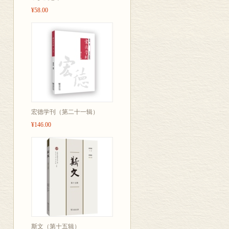
《良镛求索》等
¥58.00
怀。“前贤忆念
傅璇琮、王利
中的多位有着
起来令人兴味
宏德学刊（第二十一辑）
¥146.00
斯文（第十五辑）