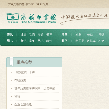
欢迎光临商务印书馆，
返回首页
资讯
︱
业界
动态
专题
书评
活动
︱
沙龙
公益
培训
图书
︱
新书
常备
丛书
辑刊
数字
︱
电子书
数据库
APP
《红楼梦》十讲
布哈拉史
世界历史哲学讲演录：历史中的...
利论
企业合规总论