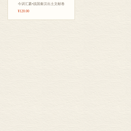
今训汇纂•战国秦汉出土文献卷
¥120.00