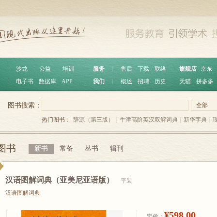
︱
沙龙
公益
培训
服务
︱
售后
下载
联络
旗舰店
京东
︱
电子书
数据库
APP
我们
︱
概述
招聘
历史
天猫
拼多多
图书搜索：
全部
热门图书：
辞源（第三版）
|
牛津高阶英汉双解词典
|
新华字典
|
图书
新书
常备
丛书
辑刊
汉语图解词典（亚美尼亚语版）
平装
汉语图解词典
¥598.00
定价：