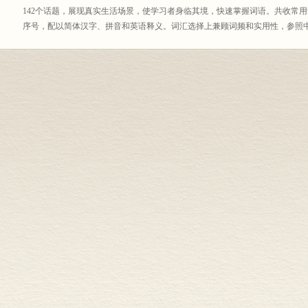
142个话题，展现真实生活场景，使学习者身临其境，快速掌握词语。共收常用
序号，配以简体汉字、拼音和英语释义。词汇选择上兼顾词频和实用性，参照
果，涵盖社会生活真实场景中的常见元素。除名词、动词、形容词外，还收录
汇。附中英文索引，中文索引中标出繁体字，方便不同地区的汉语学习者使用
本词典具有如下特点：
一、收录的词汇不局限于表现单一文化,既突出中国文化元素，也兼顾西方
二、兼顾中国传统与现代两个方面，既介绍传统文化，又与当代中国人生活
外国读者提供全景式的中国体验。
三、图解词汇，直观、高效、实用、有趣。