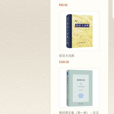
¥98.00
俗语大词典
¥280.00
蒋绍愚文集（第一卷）：古汉