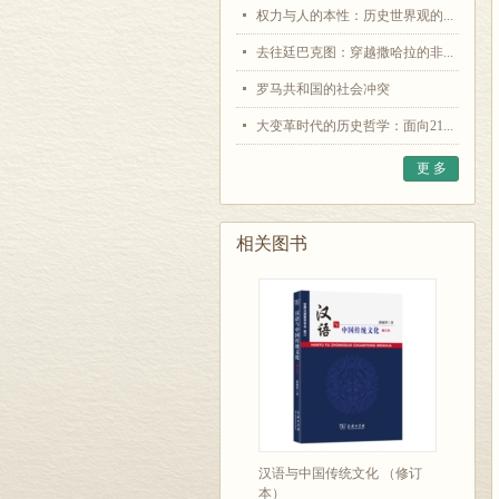
权力与人的本性：历史世界观的...
去往廷巴克图：穿越撒哈拉的非...
罗马共和国的社会冲突
大变革时代的历史哲学：面向21...
更 多
相关图书
汉语与中国传统文化 （修订
本）