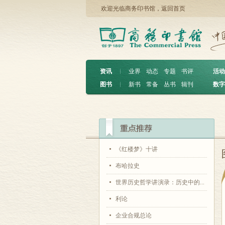
欢迎光临商务印书馆，
返回首页
资讯
︱
业界
动态
专题
书评
活动
图书
︱
新书
常备
丛书
辑刊
数字
《红楼梦》十讲
布哈拉史
世界历史哲学讲演录：历史中的...
利论
企业合规总论