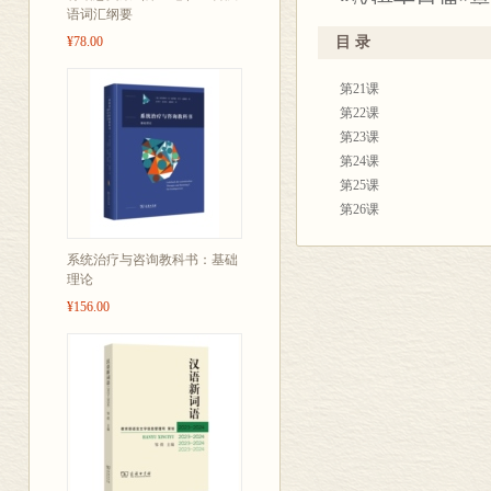
“汉语十日通”
语词汇纲要
材，分入门篇
¥78.00
目 录
字本和教师手册
第21课
院作为教材，
第22课
程教材长期使用
第23课
十日通”综合教
第24课
第25课
十日通•读写》
第26课
材配套使用，又
第27课
体两翼”的完备
第28课
系统治疗与咨询教科书：基础
理论
第29课
的需求。
第30课
¥156.00
《汉语十日通•
学习需求编写的
位一体”模式原
课，进行教学
汉字读写教材
科基础汉语教学