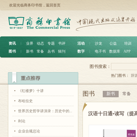
欢迎光临商务印书馆，
返回首页
资讯
︱
业界
动态
专题
书评
活动
︱
沙龙
公益
培训
图书
︱
新书
常备
丛书
辑刊
数字
︱
电子书
数据库
APP
图书搜索：
热门图书：
辞
《红楼梦》十讲
图书
新书
常备
布哈拉史
世界历史哲学讲演录：历史中的...
汉语十日通•读写（提
利论
企业合规总论