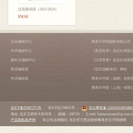
综合教材逐课对
汉语新词语（2023-2024）
础知识教学、
¥58.00
对汉字的认知
技能与综合语
汉语编辑中心
商务印书馆国际有限公司
学术编辑中心
《英语世界》杂志社有限
教科文编辑中心
《汉语世界》杂志社有限
英语编辑室
《语言战略研究》网站
外语编辑室
商务印书馆（成都）有限
商务印书馆（上海）有限
京ICP备05007371号
|
京ICP证150832号
|
京公网安备 1101010200188
地址: 北京王府井大街36号
|
邮编：100710
|
E-mail: bainianziyuan@cp.com.c
产品隐私权声明
本公司法律顾问: 北京市万慧达律师事务所王宇明律师