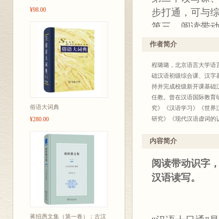
¥98.00
步打通，可与
第三，阅读带
结合，以考促
作者简介
第四，经北京
程璐璐，北京语言大学语
而成，可作为
础汉语初级综合课、汉字
零起点读写技
持并完成校级新开课基础汉语读写
任教。曾在汉语国际教育
俗语大词典
究》《汉语学习》《世界
研究》《现代汉语虚词的
¥280.00
项目2项，参与国家社科基
国际研讨会“语法新秀”一
内容简介
阅读带动识字
汉语读写。
蒋绍愚文集（第一卷）：古汉